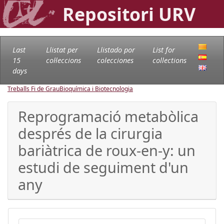
Repositori URV
Last
Llistat per
Llistado por
List for
15
col·leccions
colecciones
collections
days
Treballs Fi de Grau
Bioquímica i Biotecnologia
Reprogramació metabòlica
després de la cirurgia
bariàtrica de roux-en-y: un
estudi de seguiment d'un
any