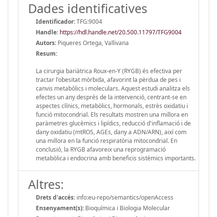
Dades identificatives
Identificador:
TFG:9004
Handle
:
https://hdl.handle.net/20.500.11797/TFG9004
Autors:
Piqueres Ortega, Vallivana
Resum:
La cirurgia bariàtrica Roux-en-Y (RYGB) és efectiva per
tractar l'obesitat mòrbida, afavorint la pèrdua de pes i
canvis metabòlics i moleculars. Aquest estudi analitza els
efectes un any després de la intervenció, centrant-se en
aspectes clínics, metabòlics, hormonals, estrès oxidatiu i
funció mitocondrial. Els resultats mostren una millora en
paràmetres glucèmics i lipídics, reducció d'inflamació i de
dany oxidatiu (mtROS, AGEs, dany a ADN/ARN), així com
una millora en la funció respiratòria mitocondrial. En
conclusió, la RYGB afavoreix una reprogramació
metabòlica i endocrina amb beneficis sistèmics importants.
Altres:
Drets d'accés:
info:eu-repo/semantics/openAccess
Ensenyament(s):
Bioquímica i Biologia Molecular