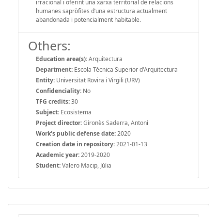
irracional i oferint una xarxa territorial de relacions
humanes sapròfites d’una estructura actualment
abandonada i potencialment habitable.
Others:
Education area(s):
Arquitectura
Department:
Escola Tècnica Superior d'Arquitectura
Entity:
Universitat Rovira i Virgili (URV)
Confidenciality:
No
TFG credits:
30
Subject:
Ecosistema
Project director:
Gironès Saderra, Antoni
Work's public defense date:
2020
Creation date in repository:
2021-01-13
Academic year:
2019-2020
Student:
Valero Macip, Júlia