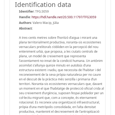
Identification data
Identifier:
TFG:3059
Handle
:
https://hdl.handle.net/20.500.11797/TFG3059
Authors:
Valero Macip, Júlia
Abstract:
A tres-cents metres sobre l’horitzó d’aigua i mirant una
plana territorialment productiva, noranta-sis ecosistemes
vernaculars prelitorals s’obliden en la percepció del nou
enteniment urbà, que proposa, a les ciutats centrals de
plana, un model de creixement que representa
l’assentament no-innat de la condició humana. Un antònim
assimilat s’allunya quinze minuts en autobús d’una
estructura existent i nadiu, que necessita de l’habitar i del
reconeixement de la seva pròpia naturalesa per no caure
en el descuit de la pràctica més senzilla i primaria d’un
territori. Noranta-sis ecosistemes vernaculars que, davant
un moment en el que l’habitatge de protecció oficial crida al
seu creixement d’urgència, suposen l’espai poblador per un
col·lectiu migrant que, com a concepte, és eternament
rotacional. Es reconeix una organització infraestructural,
pròpia d’una metròpolis consolidada, en l’alta densitat
productiva, mantenint el decreixement de l’antropització