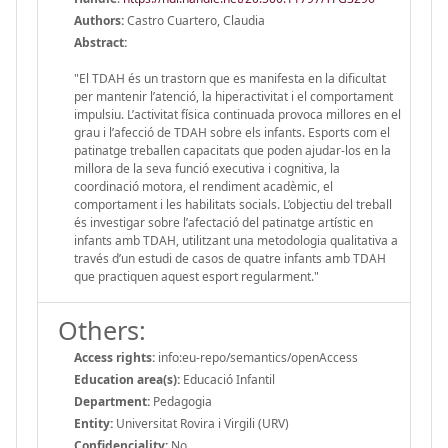
Authors:
Castro Cuartero, Claudia
Abstract:
"El TDAH és un trastorn que es manifesta en la dificultat
per mantenir l’atenció, la hiperactivitat i el comportament
impulsiu. L’activitat física continuada provoca millores en el
grau i l’afecció de TDAH sobre els infants. Esports com el
patinatge treballen capacitats que poden ajudar-los en la
millora de la seva funció executiva i cognitiva, la
coordinació motora, el rendiment acadèmic, el
comportament i les habilitats socials. L’objectiu del treball
és investigar sobre l’afectació del patinatge artístic en
infants amb TDAH, utilitzant una metodologia qualitativa a
través d’un estudi de casos de quatre infants amb TDAH
que practiquen aquest esport regularment."
Others:
Access rights:
info:eu-repo/semantics/openAccess
Education area(s):
Educació Infantil
Department:
Pedagogia
Entity:
Universitat Rovira i Virgili (URV)
Confidenciality:
No