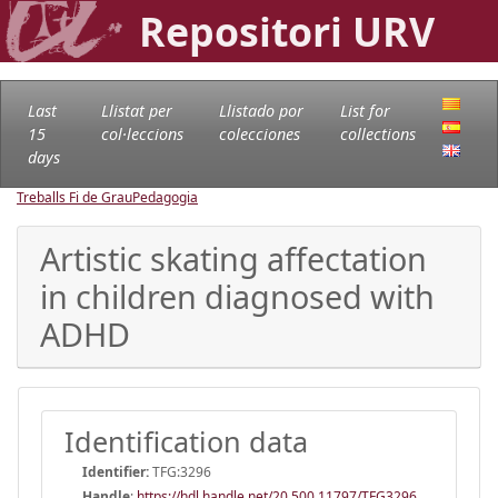
Repositori URV
Last
Llistat per
Llistado por
List for
15
col·leccions
colecciones
collections
days
Treballs Fi de Grau
Pedagogia
Artistic skating affectation
in children diagnosed with
ADHD
Identification data
Identifier:
TFG:3296
Handle
:
https://hdl.handle.net/20.500.11797/TFG3296