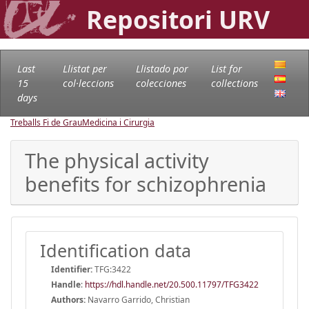
Repositori URV
Last
Llistat per
Llistado por
List for
15
col·leccions
colecciones
collections
days
Treballs Fi de Grau
Medicina i Cirurgia
The physical activity
benefits for schizophrenia
Identification data
Identifier:
TFG:3422
Handle
:
https://hdl.handle.net/20.500.11797/TFG3422
Authors:
Navarro Garrido, Christian