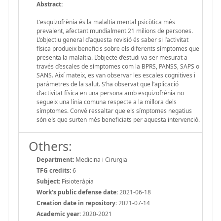
Abstract:
L'esquizofrènia és la malaltia mental psicòtica més
prevalent, afectant mundialment 21 milions de persones.
L’objectiu general d’aquesta revisió és saber si l’activitat
física produeix beneficis sobre els diferents símptomes que
presenta la malaltia. L’objecte d’estudi va ser mesurat a
través d’escales de símptomes com la BPRS, PANSS, SAPS o
SANS. Així mateix, es van observar les escales cognitives i
paràmetres de la salut. S’ha observat que l’aplicació
d’activitat física en una persona amb esquizofrènia no
segueix una línia comuna respecte a la millora dels
símptomes. Convé ressaltar que els símptomes negatius
són els que surten més beneficiats per aquesta intervenció.
Others:
Department:
Medicina i Cirurgia
TFG credits:
6
Subject:
Fisioteràpia
Work's public defense date:
2021-06-18
Creation date in repository:
2021-07-14
Academic year:
2020-2021