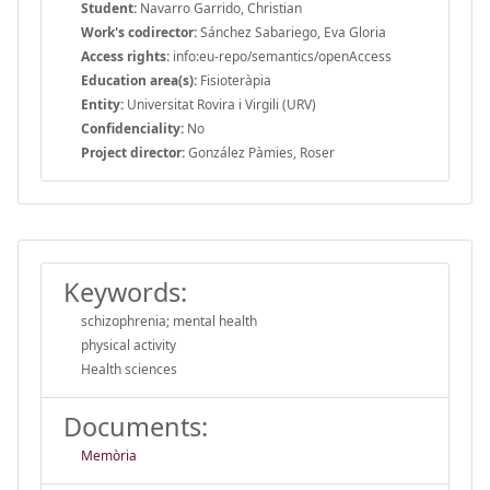
Student:
Navarro Garrido, Christian
Work's codirector:
Sánchez Sabariego, Eva Gloria
Access rights:
info:eu-repo/semantics/openAccess
Education area(s):
Fisioteràpia
Entity:
Universitat Rovira i Virgili (URV)
Confidenciality:
No
Project director:
González Pàmies, Roser
Keywords:
schizophrenia; mental health
physical activity
Health sciences
Documents:
Memòria