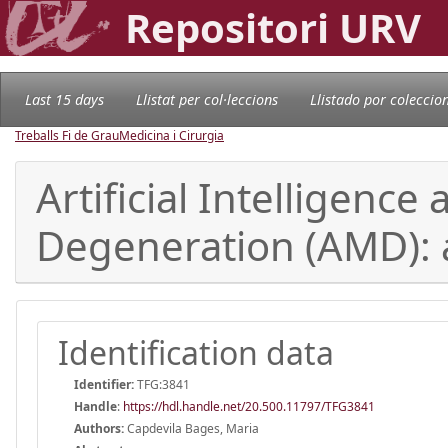
Repositori URV
Last 15 days
Llistat per col·leccions
Llistado por coleccio
Treballs Fi de Grau
Medicina i Cirurgia
Artificial Intelligenc
Degeneration (AMD): a
Identification data
Identifier:
TFG:3841
Handle
:
https://hdl.handle.net/20.500.11797/TFG3841
Authors:
Capdevila Bages, Maria