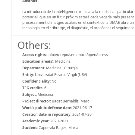
Abstract:
La introducció de la intel·ligència artificial a la medicina i parti
potencial, que en un futur pròxim estarà cada vegada més present a 
processament d'imatges oculars en el context de la DMAE obre un cam
tecnologia en el cribratge, el diagnòstic, el pronòstic i el seguimen
Others:
Access rights:
info:eu-repo/semantics/openAccess
Education area(s):
Medicina
Department:
Medicina i Cirurgia
Entity:
Universitat Rovira i Virgili (URV)
Confidenciality:
No
TFG credits:
6
Subject:
Medicina
Project director:
Baget Bernaldiz, Marc
Work's public defense date:
2021-06-17
Creation date in repository:
2021-07-30
Academic year:
2020-2021
Student:
Capdevila Bages, Maria