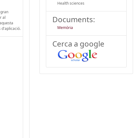
Health sciences
 gran
Documents:
r al
'aquesta
Memòria
 d'aplicació.
Cerca a google