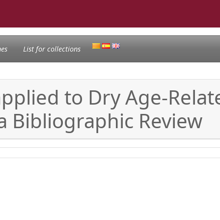
nes
List for collections
e applied to Dry Age-Rela
 Bibliographic Review