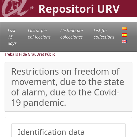
Repositori URV
Last
Llistat per
Llistado por
List for
15
col·leccions
colecciones
collections
days
Treballs Fi de Grau
Dret Públic
Restrictions on freedom of
movement, due to the state
of alarm, due to the Covid-
19 pandemic.
Identification data