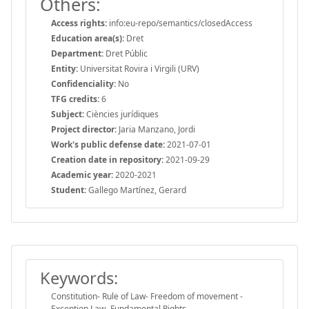
Others:
Access rights:
info:eu-repo/semantics/closedAccess
Education area(s):
Dret
Department:
Dret Públic
Entity:
Universitat Rovira i Virgili (URV)
Confidenciality:
No
TFG credits:
6
Subject:
Ciències jurídiques
Project director:
Jaria Manzano, Jordi
Work's public defense date:
2021-07-01
Creation date in repository:
2021-09-29
Academic year:
2020-2021
Student:
Gallego Martínez, Gerard
Keywords:
Constitution- Rule of Law- Freedom of movement -
Exception Law- Fundamental Rights.