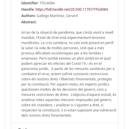
Identifier:
TFG:4084
Handle
:
https://hdl.handle.net/20.500.11797/TFG4084
Authors:
Gallego Martínez, Gerard
Abstract:
Arran de la situació de pandèmia, que s'està vivint a nivell
mundial, l'Estat de Dret està experimentant tensions
manifestes. La crisi sanitària, no sols està posant en perill
la salut i la vida de moltes persones, sinó que a més
provoca dificultats econòmiques per a les famílies i
empreses. Però també existeix un altre àmbit en el qual
podem apreciar els efectes del Covid-19, i és en el
panorama jurídic. A partir de les mesures sanitàries per a
combatre el virus, estem sofrint constants restriccions
sobre els nostres drets i llibertats fonamentals, protegits
per la constitució. Per aquest motiu, els experts jurídics
qüestionen moltes de les decisions del govern, com a
mesures restrictives de drets. L'objectiu d'aquest estudi, és
analitzar totes aquestes mesures imposades pel govern,
sobre els ciutadans, i analitzar si s'ajusten a dret, si
respecten la constitució, o si estan suposant una vulneració
dels nostres drets fonamentals.