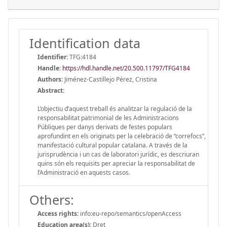
Identification data
Identifier:
TFG:4184
Handle
:
https://hdl.handle.net/20.500.11797/TFG4184
Authors:
Jiménez-Castillejo Pérez, Cristina
Abstract:
L’objectiu d’aquest treball és analitzar la regulació de la
responsabilitat patrimonial de les Administracions
Públiques per danys derivats de festes populars
aprofundint en els originats per la celebració de “correfocs”,
manifestació cultural popular catalana. A través de la
jurisprudència i un cas de laboratori jurídic, es descriuran
quins són els requisits per apreciar la responsabilitat de
l’Administració en aquests casos.
Others:
Access rights:
info:eu-repo/semantics/openAccess
Education area(s):
Dret