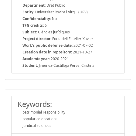
Department:
Dret Públic
Entity:
Universitat Rovira i Virgili (URV)
Confidenciality:
No
TFG credits:
6
Subject:
Ciències jurídiques
Project director:
Forcadell Esteller, Xavier
Work's public defense date:
2021-07-02
Creation date in repository:
2021-10-27
Academic year:
2020-2021
Student:
Jiménez-Castillejo Pérez, Cristina
Keywords:
patrimonial responsibility
popular celebrations
Juridical sciences