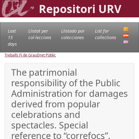
Repositori URV
Last
Llistat per
Llistado por
List for
15
col·leccions
colecciones
collections
days
Treballs Fi de Grau
Dret Públic
The patrimonial
responsibility of the Public
Administration for damages
derived from popular
celebrations and
spectacles. Special
reference to “correfocs”.