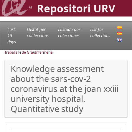
Repositori URV
Last
Llistat per
Llistado por
List for
15
col·leccions
colecciones
collections
days
Treballs Fi de Grau
Infermeria
Knowledge assessment
about the sars-cov-2
coronavirus at the joan xxiii
university hospital.
Quantitative study