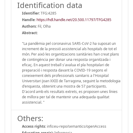
Identification data
Identifier:
TFG:4285
Handle
:
https://hdl.handle.net/20.500.11797/TFG4285
Authors:
Fil, Olha
Abstract:
"La pandèmia pel coronavirus SARS-CoV-2 ha suposat un
increment de la pressió assistencial als hospitals de tot el
món. Per això les organitzacions sanitàries han creat plans
de contingència per donar una resposta organitzada i
eficaç. En aquest treball s'avalua el pla hospitalari de
preparació i resposta davant la COVID-19 segons el
coneixement dels professionals sanitaris a l'Hospital
Universitari Joan XXIII de Tarragona, seguint la metodologia
d'enquesta, obtenint una mostra de 57 participants.
D'acord amb els resultats extrets, es proposen unes línies
de millora per tal de mantenir una adequada qualitat
assistencial. "
Others:
Access rights:
info:eu-repo/semantics/openAccess
Education area(s):
Infermeria