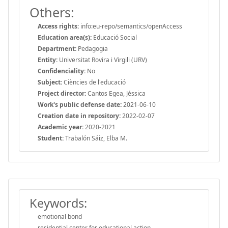
Others:
Access rights:
info:eu-repo/semantics/openAccess
Education area(s):
Educació Social
Department:
Pedagogia
Entity:
Universitat Rovira i Virgili (URV)
Confidenciality:
No
Subject:
Ciències de l'educació
Project director:
Cantos Egea, Jéssica
Work's public defense date:
2021-06-10
Creation date in repository:
2022-02-07
Academic year:
2020-2021
Student:
Trabalón Sáiz, Elba M.
Keywords:
emotional bond
residential center for educational action.