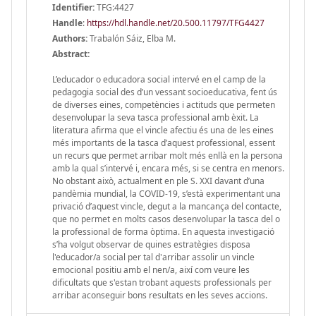
Identifier:
TFG:4427
Handle
:
https://hdl.handle.net/20.500.11797/TFG4427
Authors:
Trabalón Sáiz, Elba M.
Abstract:
L’educador o educadora social intervé en el camp de la
pedagogia social des d’un vessant socioeducativa, fent ús
de diverses eines, competències i actituds que permeten
desenvolupar la seva tasca professional amb èxit. La
literatura afirma que el vincle afectiu és una de les eines
més importants de la tasca d’aquest professional, essent
un recurs que permet arribar molt més enllà en la persona
amb la qual s’intervé i, encara més, si se centra en menors.
No obstant això, actualment en ple S. XXI davant d’una
pandèmia mundial, la COVID-19, s’està experimentant una
privació d’aquest vincle, degut a la mancança del contacte,
que no permet en molts casos desenvolupar la tasca del o
la professional de forma òptima. En aquesta investigació
s’ha volgut observar de quines estratègies disposa
l'educador/a social per tal d'arribar assolir un vincle
emocional positiu amb el nen/a, així com veure les
dificultats que s'estan trobant aquests professionals per
arribar aconseguir bons resultats en les seves accions.