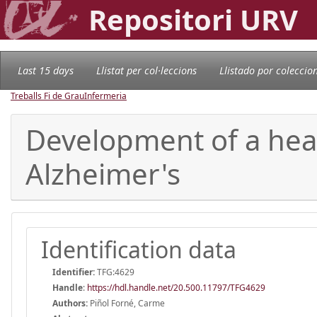
Repositori URV
Last 15 days
Llistat per col·leccions
Llistado por coleccio
Treballs Fi de Grau
Infermeria
Development of a heal
Alzheimer's
Identification data
Identifier:
TFG:4629
Handle
:
https://hdl.handle.net/20.500.11797/TFG4629
Authors:
Piñol Forné, Carme