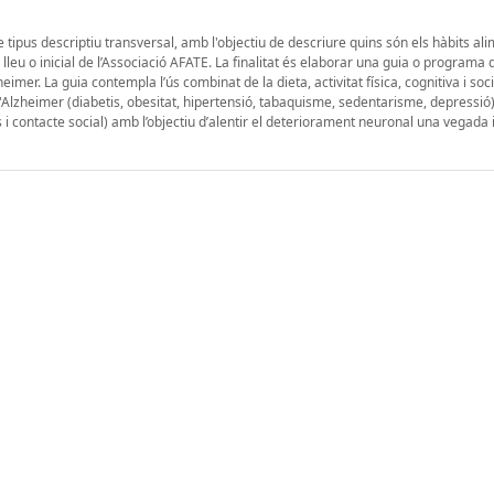
tipus descriptiu transversal, amb l'objectiu de descriure quins són els hàbits ali
leu o inicial de l’Associació AFATE. La finalitat és elaborar una guia o programa 
mer. La guia contempla l’ús combinat de la dieta, activitat física, cognitiva i soci
 d'Alzheimer (diabetis, obesitat, hipertensió, tabaquisme, sedentarisme, depressió)
als i contacte social) amb l’objectiu d’alentir el deteriorament neuronal una vegada