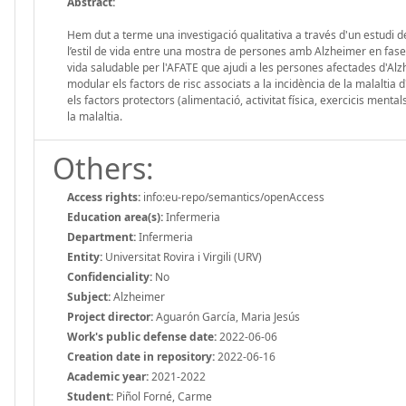
Abstract:
Hem dut a terme una investigació qualitativa a través d'un estudi de 
l’estil de vida entre una mostra de persones amb Alzheimer en fase l
vida saludable per l'AFATE que ajudi a les persones afectades d'Alzhei
modular els factors de risc associats a la incidència de la malaltia
els factors protectors (alimentació, activitat física, exercicis ment
la malaltia.
Others:
Access rights:
info:eu-repo/semantics/openAccess
Education area(s):
Infermeria
Department:
Infermeria
Entity:
Universitat Rovira i Virgili (URV)
Confidenciality:
No
Subject:
Alzheimer
Project director:
Aguarón García, Maria Jesús
Work's public defense date:
2022-06-06
Creation date in repository:
2022-06-16
Academic year:
2021-2022
Student:
Piñol Forné, Carme