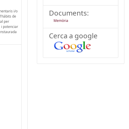
Documents:
mentaris i/o
d'hàbits de
Memòria
al per
 i potenciar
 instaurada
Cerca a google