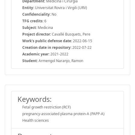
Department:
Medicina i Cirurgia
Entity:
Universitat Rovira i Virgili (URV)
Confidenciality:
No
TFG credits:
6
Subject:
Medicina
Project director:
Cavallé Busquets, Pere
Work's public defense date:
2022-06-15
Creation date in repository:
2022-07-22
Academic year:
2021-2022
Student:
Armengol Naranjo, Ramon
Keywords:
Fetal growth restriction (RCF)
pregnancy-associated plasma protein-A (PAPP-A)
Health sciences