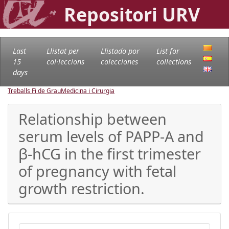
Repositori URV
Last
Llistat per
Llistado por
List for
15
col·leccions
colecciones
collections
days
Treballs Fi de Grau
Medicina i Cirurgia
Relationship between
serum levels of PAPP-A and
β-hCG in the first trimester
of pregnancy with fetal
growth restriction.