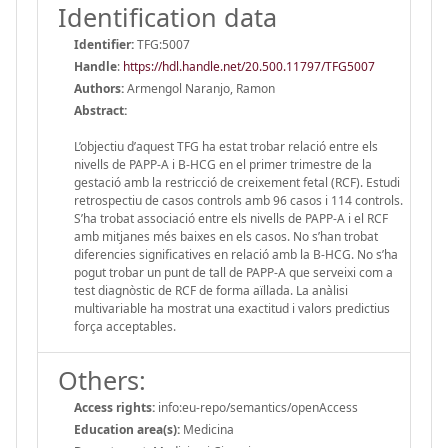
Identification data
Identifier:
TFG:5007
Handle
:
https://hdl.handle.net/20.500.11797/TFG5007
Authors:
Armengol Naranjo, Ramon
Abstract:
L’objectiu d’aquest TFG ha estat trobar relació entre els
nivells de PAPP-A i B-HCG en el primer trimestre de la
gestació amb la restricció de creixement fetal (RCF). Estudi
retrospectiu de casos controls amb 96 casos i 114 controls.
S’ha trobat associació entre els nivells de PAPP-A i el RCF
amb mitjanes més baixes en els casos. No s’han trobat
diferencies significatives en relació amb la B-HCG. No s’ha
pogut trobar un punt de tall de PAPP-A que serveixi com a
test diagnòstic de RCF de forma aïllada. La anàlisi
multivariable ha mostrat una exactitud i valors predictius
força acceptables.
Others:
Access rights:
info:eu-repo/semantics/openAccess
Education area(s):
Medicina