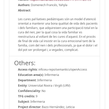
Authors:
Domenech Francés, Yahyla
Abstract:
Les cures pal·liatives pediàtriques són un model d'atenció
orientat a mantenir una bona qualitat de vida dels pacients
i dels familiars, que adquireixen una participació total en la
cura del nen, per la qual cosa la vida familiar es
reestructura al voltant de les cures d'aquest. En el procés
de final de vida cal insistir en la cura emocional tant de la
família, com del nen i dels professionals, ja que el dolor i el
dol pot ser prolongat i, a vegades, complicat.
Others:
Access rights:
info:eu-repo/semantics/openAccess
Education area(s):
Infermeria
Department:
Infermeria
Entity:
Universitat Rovira i Virgili (URV)
Confidenciality:
No
TFG credits:
9
Subject:
Infermeria
Project director:
Bazo Hernández, Leticia