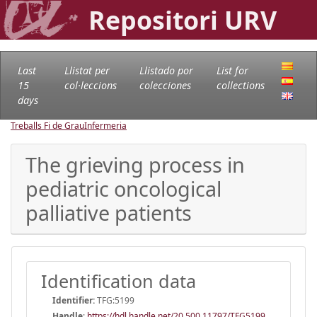
Repositori URV
Last
Llistat per
Llistado por
List for
15
col·leccions
colecciones
collections
days
Treballs Fi de Grau
Infermeria
The grieving process in
pediatric oncological
palliative patients
Identification data
Identifier:
TFG:5199
Handle
:
https://hdl.handle.net/20.500.11797/TFG5199