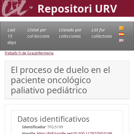
Repositori URV
Last
Llistat per
Llistado por
List for
15
col·leccions
colecciones
collections
days
Treballs Fi de Grau
Infermeria
El proceso de duelo en el
paciente oncológico
paliativo pediátrico
Datos identificativos
Identificador:
TFG:5199
Handle
:
https://hdl.handle.net/20.500.11797/TFG5199