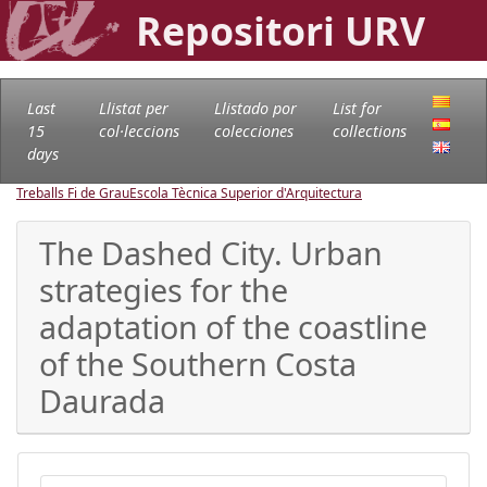
Repositori URV
Last
Llistat per
Llistado por
List for
15
col·leccions
colecciones
collections
days
Treballs Fi de Grau
Escola Tècnica Superior d'Arquitectura
The Dashed City. Urban
strategies for the
adaptation of the coastline
of the Southern Costa
Daurada