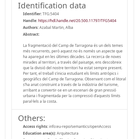
Identification data
Identifier:
TFG:5404
Handle
:
https://hdl.handle.net/20.500.11797/TFG5404
Authors:
Azabal Martin, Alba
Abstract:
La fragmentació del Camp de Tarragona és un dels temes
més recurrents, però aquest no és només un aspecte que
ha aparegut en les últimes dècades. La recerca de noves
mirades al territori, a través del paisatge, ens descobreix
que la divisió del nostre territori ha estat sempre present.
Per tant, el treball s’inicia estudiant els límits antròpics i
geogràfics del Camp de Tarragona. Observant com el litoral
s’ha anat construint a través de la indústria del turisme,
arribant a convertir-se en un escenari de gran pressió
urbana i fragmentada per la compressió d’aquests límits
paral·lels a la costa.
Others:
Access rights:
info:eu-repo/semantics/openAccess
Education area(s):
Arquitectura