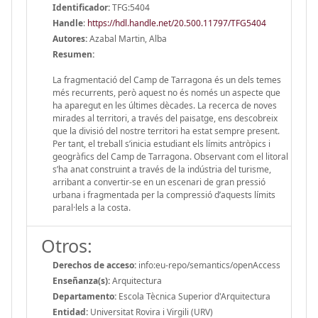
Identificador:
TFG:5404
Handle
:
https://hdl.handle.net/20.500.11797/TFG5404
Autores:
Azabal Martin, Alba
Resumen:
La fragmentació del Camp de Tarragona és un dels temes
més recurrents, però aquest no és només un aspecte que
ha aparegut en les últimes dècades. La recerca de noves
mirades al territori, a través del paisatge, ens descobreix
que la divisió del nostre territori ha estat sempre present.
Per tant, el treball s’inicia estudiant els límits antròpics i
geogràfics del Camp de Tarragona. Observant com el litoral
s’ha anat construint a través de la indústria del turisme,
arribant a convertir-se en un escenari de gran pressió
urbana i fragmentada per la compressió d’aquests límits
paral·lels a la costa.
Otros:
Derechos de acceso:
info:eu-repo/semantics/openAccess
Enseñanza(s):
Arquitectura
Departamento:
Escola Tècnica Superior d'Arquitectura
Entidad:
Universitat Rovira i Virgili (URV)