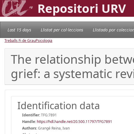
Repositori URV
Last 15 days
Llistat per col·leccions
Llistado por coleccio
Treballs Fi de Grau
Psicologia
The relationship bet
grief: a systematic rev
Identification data
Identifier:
TFG:7891
Handle
:
https://hdl.handle.net/20.500.11797/TFG7891
Authors:
Grangé Reina, Ivan