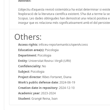
Abstract:
L’objectiu d’aquesta revisió sistemàtica ha estat determinar si existe
l’exploració de la literatura científica existent. S’ha dut a terme la
Scopus. Les dades obtingudes han demostrat una relació positiva ent
insegur que es relaciona més significativament amb el dol persistent
Others:
Access rights:
info:eu-repo/semantics/openAccess
Education area(s):
Psicologia
Department:
Psicologia
Entity:
Universitat Rovira i Virgili (URV)
Confidenciality:
No
Subject:
Psicologia
Project director:
Ribes Fortanet, Diana
Work's public defense date:
2024-06-19
Creation date in repository:
2024-12-10
Academic year:
2023-2024
Student:
Grangé Reina, Ivan