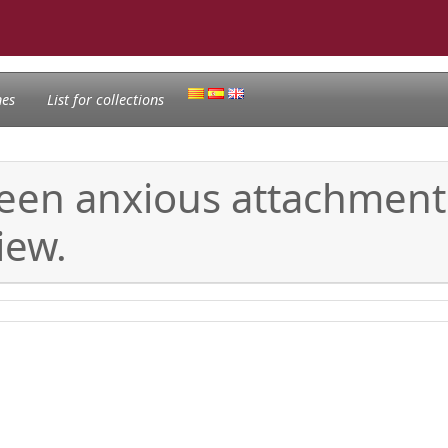
nes
List for collections
ween anxious attachment
iew.