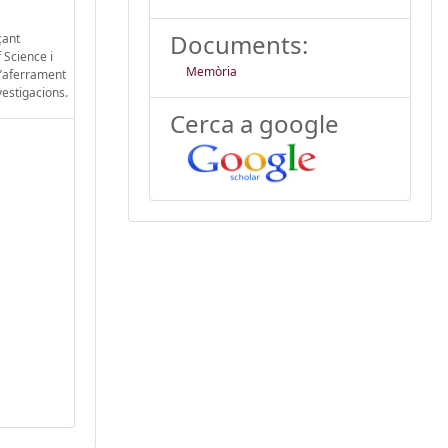
Documents:
çant
f Science i
Memòria
d’aferrament
vestigacions.
Cerca a google