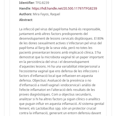
Identifier:
TFG:8239
Handle
:
https://hdl.handle.net/20.500.11797/TFG8239
Authors:
Mira Fayos, Raquel
Abstract:
La infecció pel virus del papil·loma humà és responsable,
juntament amb altres factors predisponents del
desenvolupament de lesions cervicals displàsiques. El 80%
de les dones sexualment actives s'infectaran pel virus del
papil·loma al llarg de la seva vida, però no totes les
pacients presentaran lesions amb implicació clínica. S'ha
demostrat que la microbiota vaginal té un paper important
en la persistència del virus i el desenvolupament
d'aquestes lesions. Hi ha una variabilitat interpersonal a
l'ecosistema vaginal que ens defensa de les infeccions i
factors d'inflamació local que influeixen en aquesta
defensa. Objectius: Avaluació de la presència o no
d'inflamació a nivell vaginal i endocervical i anàlisi de
l'efecte inflamatori en l'alteració dels resultats de les
proves diagnòstiques. Com a objectius secundaris,
analitzar si hi ha altres factors ja siguin clínics o analítics
que puguin influir en aquesta inflamació. Al sistema genital
femení, els Lactobacillus spp. són un protector crucial
contra la inflamació, generant un entorn defensiu davant