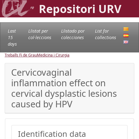
Repositori URV
Last
Llistat per
Llistado por
List for
15
col·leccions
colecciones
collections
days
Treballs Fi de Grau
Medicina i Cirurgia
Cervicovaginal
inflammation effect on
cervical dysplastic lesions
caused by HPV
Identification data