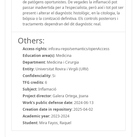
de patògens oportunistes. De vegades la inflamació pot
passar inadvertida per a l'especialista, però així i tot pot ser
present i alterar el diagnòstic histològic, en la citologia, la
biòpsia o la conització definitiva. Els controls posteriors i
tractaments dependran del dit diagnòstic real.
Others:
Access rights:
info:eu-repo/semantics/openAccess
Education area(s):
Medicina
Department:
Medicina i Cirurgia
Entity:
Universitat Rovira i Virgili (URV)
Confidenciality:
Si
TFG credits:
6
Subject:
Inflamació
Project director:
Galera Ortega, Joana
Work's public defense date:
2024-06-13
Creation date in repository:
2025-04-02
Academic year:
2023-2024
Student:
Mira Fayos, Raquel