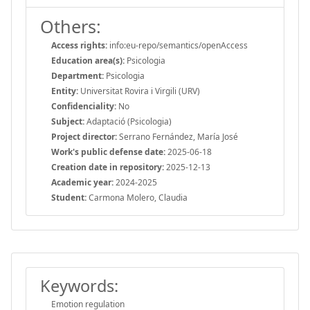
Others:
Access rights:
info:eu-repo/semantics/openAccess
Education area(s):
Psicologia
Department:
Psicologia
Entity:
Universitat Rovira i Virgili (URV)
Confidenciality:
No
Subject:
Adaptació (Psicologia)
Project director:
Serrano Fernández, María José
Work's public defense date:
2025-06-18
Creation date in repository:
2025-12-13
Academic year:
2024-2025
Student:
Carmona Molero, Claudia
Keywords:
Emotion regulation