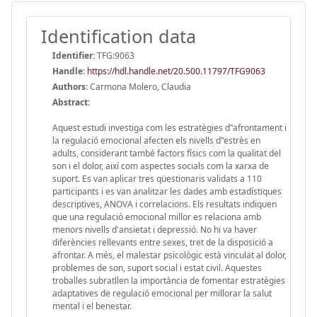
Identification data
Identifier:
TFG:9063
Handle
:
https://hdl.handle.net/20.500.11797/TFG9063
Authors:
Carmona Molero, Claudia
Abstract:
Aquest estudi investiga com les estratègies d‟afrontament i
la regulació emocional afecten els nivells d‟estrès en
adults, considerant també factors físics com la qualitat del
son i el dolor, així com aspectes socials com la xarxa de
suport. Es van aplicar tres qüestionaris validats a 110
participants i es van analitzar les dades amb estadístiques
descriptives, ANOVA i correlacions. Els resultats indiquen
que una regulació emocional millor es relaciona amb
menors nivells d'ansietat i depressió. No hi va haver
diferències rellevants entre sexes, tret de la disposició a
afrontar. A més, el malestar psicològic està vinculat al dolor,
problemes de son, suport social i estat civil. Aquestes
troballes subratllen la importància de fomentar estratègies
adaptatives de regulació emocional per millorar la salut
mental i el benestar.