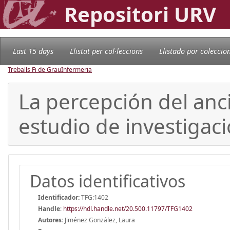
Repositori URV
Last 15 days
Llistat per col·leccions
Llistado por coleccio
Treballs Fi de Grau
Infermeria
La percepción del anc
estudio de investigaci
Datos identificativos
Identificador:
TFG:1402
Handle
:
https://hdl.handle.net/20.500.11797/TFG1402
Autores:
Jiménez González, Laura