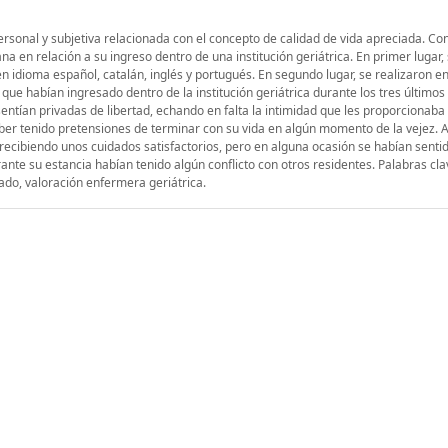
personal y subjetiva relacionada con el concepto de calidad de vida apreciada. Co
a en relación a su ingreso dentro de una institución geriátrica. En primer lugar, 
en idioma español, catalán, inglés y portugués. En segundo lugar, se realizaron en
ue habían ingresado dentro de la institución geriátrica durante los tres último
entían privadas de libertad, echando en falta la intimidad que les proporcionaba
haber tenido pretensiones de terminar con su vida en algún momento de la vejez.
 recibiendo unos cuidados satisfactorios, pero en alguna ocasión se habían senti
ante su estancia habían tenido algún conflicto con otros residentes. Palabras cla
izado, valoración enfermera geriátrica.