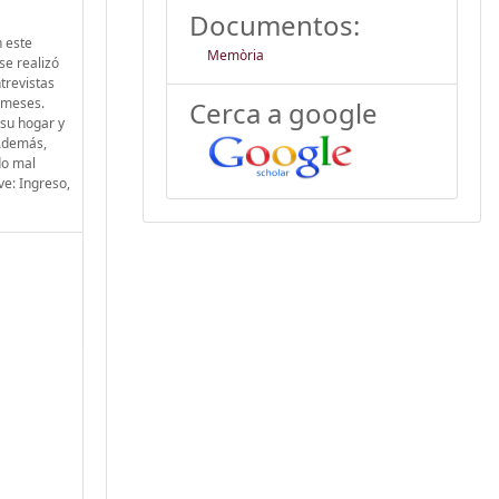
Documentos:
n este
Memòria
se realizó
trevistas
s meses.
Cerca a google
 su hogar y
 Además,
do mal
ve: Ingreso,