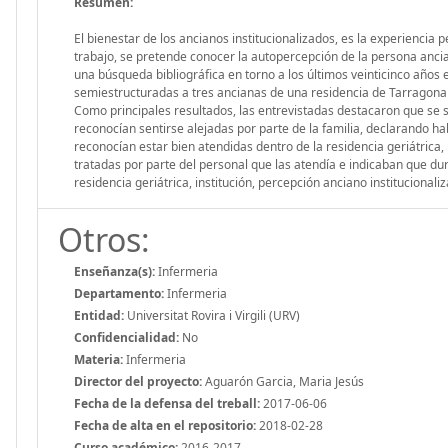
Resumen:
El bienestar de los ancianos institucionalizados, es la experiencia 
trabajo, se pretende conocer la autopercepción de la persona ancian
una búsqueda bibliográfica en torno a los últimos veinticinco años 
semiestructuradas a tres ancianas de una residencia de Tarragona q
Como principales resultados, las entrevistadas destacaron que se s
reconocían sentirse alejadas por parte de la familia, declarando 
reconocían estar bien atendidas dentro de la residencia geriátrica,
tratadas por parte del personal que las atendía e indicaban que dur
residencia geriátrica, institución, percepción anciano institucional
Otros:
Enseñanza(s):
Infermeria
Departamento:
Infermeria
Entidad:
Universitat Rovira i Virgili (URV)
Confidencialidad:
No
Materia:
Infermeria
Director del proyecto:
Aguarón Garcia, Maria Jesús
Fecha de la defensa del treball:
2017-06-06
Fecha de alta en el repositorio:
2018-02-28
Curso académico:
2016-2017