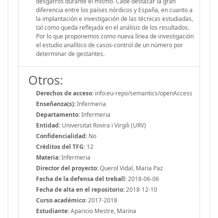
desgarros durante el mismo. Cabe destacar la gran
diferencia entre los países nórdicos y España, en cuanto a
la implantación e investigación de las técnicas estudiadas,
tal como queda reflejada en el análisis de los resultados.
Por lo que proponemos como nueva línea de investigación
el estudio analítico de casos-control de un número por
determinar de gestantes.
Otros:
Derechos de acceso:
info:eu-repo/semantics/openAccess
Enseñanza(s):
Infermeria
Departamento:
Infermeria
Entidad:
Universitat Rovira i Virgili (URV)
Confidencialidad:
No
Créditos del TFG:
12
Materia:
Infermeria
Director del proyecto:
Querol Vidal, Maria Paz
Fecha de la defensa del treball:
2018-06-06
Fecha de alta en el repositorio:
2018-12-10
Curso académico:
2017-2018
Estudiante:
Aparicio Mestre, Marina