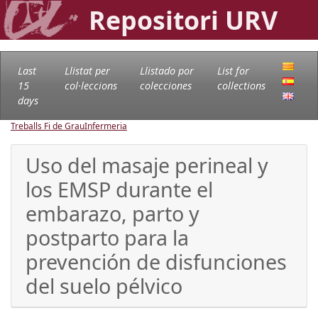
Repositori URV
Last
Llistat per
Llistado por
List for
15
col·leccions
colecciones
collections
days
Treballs Fi de Grau
Infermeria
Uso del masaje perineal y
los EMSP durante el
embarazo, parto y
postparto para la
prevención de disfunciones
del suelo pélvico