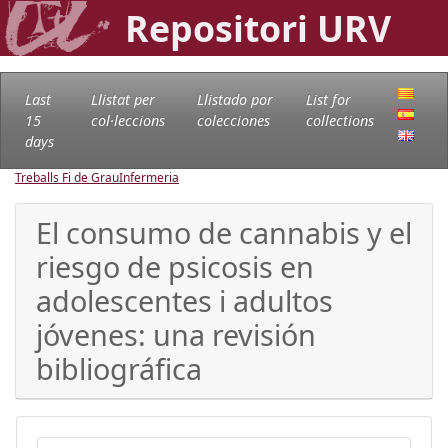
Repositori URV
Last
Llistat per
Llistado por
List for
15
col·leccions
colecciones
collections
days
Treballs Fi de Grau
Infermeria
El consumo de cannabis y el
riesgo de psicosis en
adolescentes i adultos
jóvenes: una revisión
bibliográfica