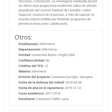
Discussió i conclusions. La investigació realitzada durant
els últims anys proporciona evidències sobre els efectes
perjudicials del consum habitual de cànnabis i sobre
l’aparició i evolució de la psicosis, a més de suposar un
incentiu imprescindible per fomentar programes de
prevenció entre joves i adolescents.
Otros:
Enseñanza(s):
Infermeria
Departamento:
Infermeria
Entidad:
Universitat Rovira i Virgili (URV)
Confidencialidad:
No
Créditos del TFG:
12
Materia:
Infermeria
Director del proyecto:
Casanova Garrigós, Georgina
Fecha de la defensa del treball:
2018-06-06
Fecha de alta en el repositorio:
2018-12-14
Curso académico:
2017-2018
Estudiante:
Casanova Cháfer, Lucía