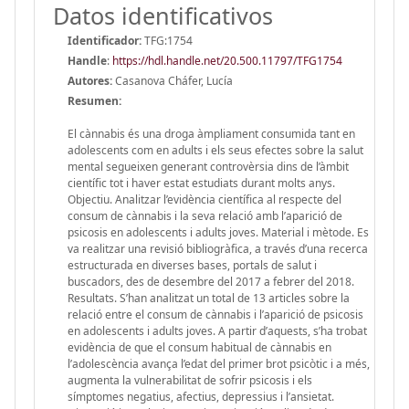
Datos identificativos
Identificador:
TFG:1754
Handle
:
https://hdl.handle.net/20.500.11797/TFG1754
Autores:
Casanova Cháfer, Lucía
Resumen:
El cànnabis és una droga àmpliament consumida tant en
adolescents com en adults i els seus efectes sobre la salut
mental segueixen generant controvèrsia dins de l’àmbit
científic tot i haver estat estudiats durant molts anys.
Objectiu. Analitzar l’evidència científica al respecte del
consum de cànnabis i la seva relació amb l’aparició de
psicosis en adolescents i adults joves. Material i mètode. Es
va realitzar una revisió bibliogràfica, a través d’una recerca
estructurada en diverses bases, portals de salut i
buscadors, des de desembre del 2017 a febrer del 2018.
Resultats. S’han analitzat un total de 13 articles sobre la
relació entre el consum de cànnabis i l’aparició de psicosis
en adolescents i adults joves. A partir d’aquests, s’ha trobat
evidència de que el consum habitual de cànnabis en
l’adolescència avança l’edat del primer brot psicòtic i a més,
augmenta la vulnerabilitat de sofrir psicosis i els
símptomes negatius, afectius, depressius i l’ansietat.