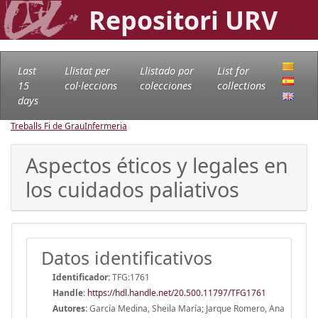
Repositori URV
Last
Llistat per
Llistado por
List for
15
col·leccions
colecciones
collections
days
Treballs Fi de Grau
Infermeria
Aspectos éticos y legales en
los cuidados paliativos
Datos identificativos
Identificador:
TFG:1761
Handle
:
https://hdl.handle.net/20.500.11797/TFG1761
Autores:
García Medina, Sheila María; Jarque Romero, Ana