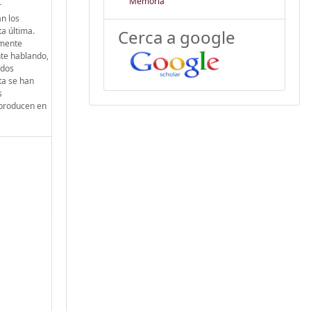
Memòria
r
n los
ta última.
Cerca a google
amente
nte hablando,
ados
ta se han
s
e producen en