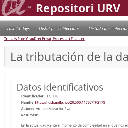
Repositori URV
Last 15 days
Llistat per col·leccions
Llistado por coleccio
Treballs Fi de Grau
Dret Privat, Processal i Financer
La tributación de la 
Datos identificativos
Identificador:
TFG:178
Handle
:
https://hdl.handle.net/20.500.11797/TFG178
Autores:
Vicente Moracho, Eva
Resumen:
En la actualidad y ante el momento de complejidad en el que nos 