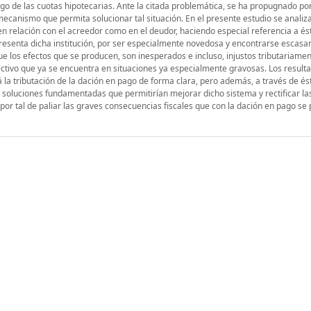
go de las cuotas hipotecarias. Ante la citada problemática, se ha propugnado po
ecanismo que permita solucionar tal situación. En el presente estudio se analiza
 en relación con el acreedor como en el deudor, haciendo especial referencia a és
presenta dicha institución, por ser especialmente novedosa y encontrarse escas
que los efectos que se producen, son inesperados e incluso, injustos tributariame
olectivo que ya se encuentra en situaciones ya especialmente gravosas. Los result
á la tributación de la dación en pago de forma clara, pero además, a través de és
 soluciones fundamentadas que permitirían mejorar dicho sistema y rectificar la
 por tal de paliar las graves consecuencias fiscales que con la dación en pago s