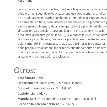
Resumen:
La vinculación entre productos, mediante la que se condiciona la 
adquieran un segundo producto, es una estrategia empresarial comú
de actualidad en los diarios son buena cuenta de ello. Aunque en s
plenamente legítima, cosa distinta es cuando éstas se promueven 
ajeno a este problema, y dedica su apartado d) a prohibir el abus
vinculación. La Comisión, para analizar si la práctica de vinculació
productos vinculante y vinculado? - ¿Es la empresa en cuestión do
vinculante y vinculado? - ¿Puede esta práctica tener un efecto de ex
objetivamente? Si la respuesta a las cuatro primeras preguntas es af
debe prohibir. No obstante, los criterios que fundamentan este tes
prácticas de vinculación, de tal forma que muchos críticos se han 
vinculación: la integración tecnológica.
Otros:
Enseñanza(s):
Dret
Departamento:
Dret Privat, Processal i Financer
Entidad:
Universitat Rovira i Virgili (URV)
Confidencialidad:
No
Materia:
Dret de la competència-Unió Europea, Països de la
Fecha de la defensa del treball:
2014-05-30