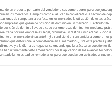
venta de un producto por parte del vendedor a sus compradores para que junto aq
n en los mercados. Ejemplos como el azucarillo con el café o la sección de dep
ituaciones de competencia perfecta en los mercados la utilización de estas prácti
por empresas que gozan de posición de dominio en un mercado. El artículo 102 
o de posición de dominio llevado a cabo por empresas dominantes mediante práct
n realizada por una empresa es ilegal, promueve un test de cinco etapas: - ¿Son dis
minante en el mercado vinculante? - ¿Se condicionó al consumidor a comprar los 
clusión que distorsione la competencia en el mercado? - ¿Está esta práctica justi
irmativa y a la última es negativa, se entiende que la práctica en cuestión es ile
t se han últimamente visto amenazados por la aplicación de los avances tecnológi
planteado la necesidad de remodelarlos para que puedan ser aplicados al nuevo t