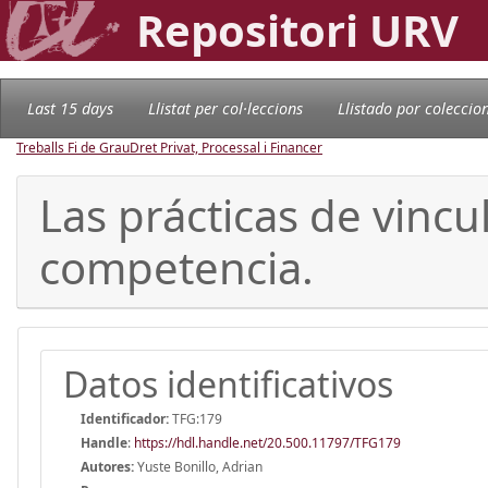
Repositori URV
Last 15 days
Llistat per col·leccions
Llistado por coleccio
Treballs Fi de Grau
Dret Privat, Processal i Financer
Las prácticas de vinc
competencia.
Datos identificativos
Identificador:
TFG:179
Handle
:
https://hdl.handle.net/20.500.11797/TFG179
Autores:
Yuste Bonillo, Adrian