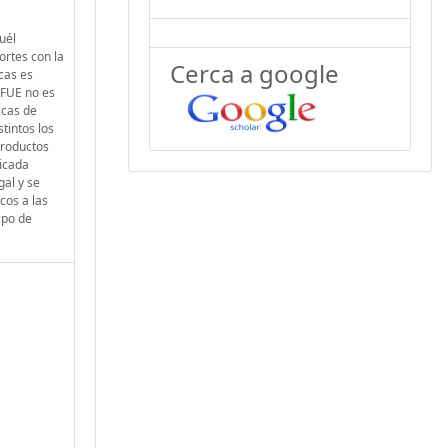
uél
ortes con la
Cerca a google
cas es
TFUE no es
icas de
tintos los
productos
ficada
gal y se
cos a las
ipo de