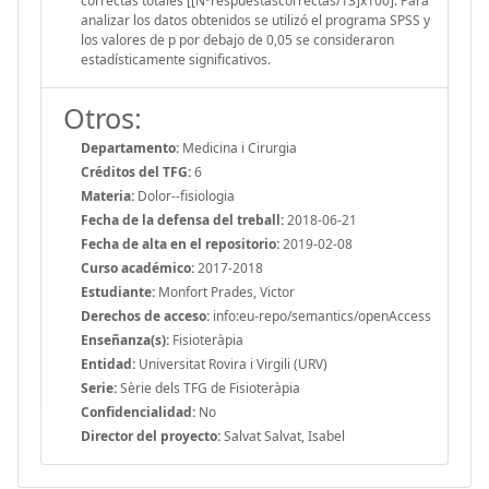
correctas totales [[Nºrespuestascorrectas/13]x100]. Para
analizar los datos obtenidos se utilizó el programa SPSS y
los valores de p por debajo de 0,05 se consideraron
estadísticamente significativos.
Otros:
Departamento:
Medicina i Cirurgia
Créditos del TFG:
6
Materia:
Dolor--fisiologia
Fecha de la defensa del treball:
2018-06-21
Fecha de alta en el repositorio:
2019-02-08
Curso académico:
2017-2018
Estudiante:
Monfort Prades, Victor
Derechos de acceso:
info:eu-repo/semantics/openAccess
Enseñanza(s):
Fisioteràpia
Entidad:
Universitat Rovira i Virgili (URV)
Serie:
Sèrie dels TFG de Fisioteràpia
Confidencialidad:
No
Director del proyecto:
Salvat Salvat, Isabel