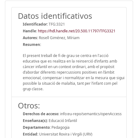
Datos identificativos
Identificador:
TFG:3321
Handle
:
https://hdl.handle.net/20.500.11797/TFG3321
Autores:
Rosell Giménez, Míriam
Resumen:
El present treball de fi de grau se centra en l'acció
educativa que es realitza en la reinserció d’infants amb
càncer infantil en un context ordinari, amb el propòsit
d’abordar diferents repercussions positives en l’àmbit
emocional, compensar i normalitzar en la mesura que sigui
possible la situació de malaltia, tant per l’infant com pel
grup classe.
Otros:
Derechos de acceso:
info:eu-repo/semantics/openAccess
Enseñanza(s):
Educació Infantil
Departamento:
Pedagogia
Entidad:
Universitat Rovira i Virgili (URV)