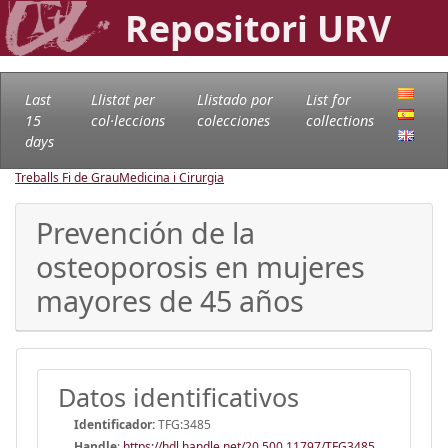
Repositori URV
Last
Llistat per
Llistado por
List for
15
col·leccions
colecciones
collections
days
Treballs Fi de Grau
Medicina i Cirurgia
Prevención de la
osteoporosis en mujeres
mayores de 45 años
Datos identificativos
Identificador:
TFG:3485
Handle
:
https://hdl.handle.net/20.500.11797/TFG3485