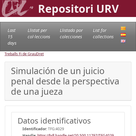
Repositori URV
Last
Llistat per
Llistado por
List for
15
col·leccions
colecciones
collections
days
Treballs Fi de Grau
Dret
Simulación de un juicio
penal desde la perspectiva
de una jueza
Datos identificativos
Identificador:
TFG:4029
Handle
:
https://hdl.handle.net/20.500.11797/TFG4029