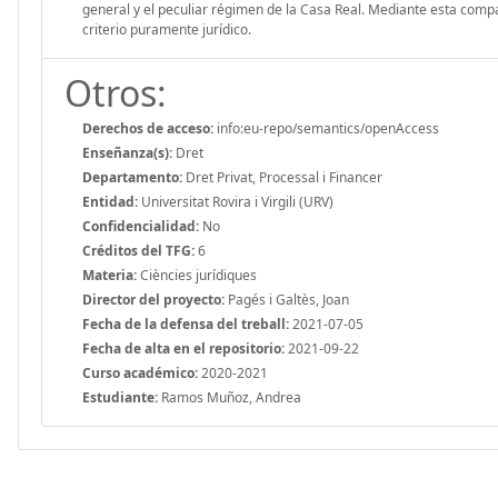
general y el peculiar régimen de la Casa Real. Mediante esta compa
criterio puramente jurídico.
Otros:
Derechos de acceso:
info:eu-repo/semantics/openAccess
Enseñanza(s):
Dret
Departamento:
Dret Privat, Processal i Financer
Entidad:
Universitat Rovira i Virgili (URV)
Confidencialidad:
No
Créditos del TFG:
6
Materia:
Ciències jurídiques
Director del proyecto:
Pagés i Galtès, Joan
Fecha de la defensa del treball:
2021-07-05
Fecha de alta en el repositorio:
2021-09-22
Curso académico:
2020-2021
Estudiante:
Ramos Muñoz, Andrea