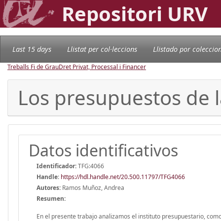
Repositori URV
Last 15 days
Llistat per col·leccions
Llistado por coleccio
Treballs Fi de Grau
Dret Privat, Processal i Financer
Los presupuestos de l
Datos identificativos
Identificador:
TFG:4066
Handle
:
https://hdl.handle.net/20.500.11797/TFG4066
Autores:
Ramos Muñoz, Andrea
Resumen:
En el presente trabajo analizamos el instituto presupuestario, com