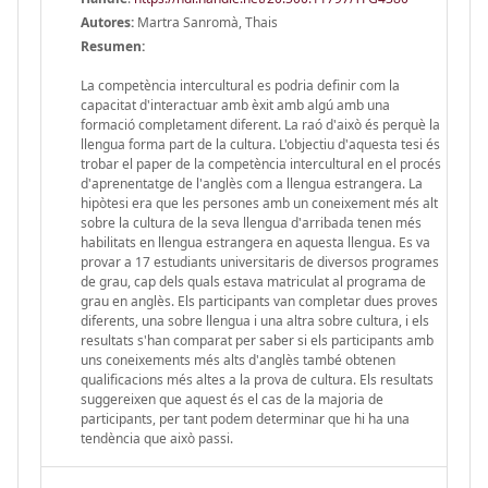
Autores:
Martra Sanromà, Thais
Resumen:
La competència intercultural es podria definir com la
capacitat d'interactuar amb èxit amb algú amb una
formació completament diferent. La raó d'això és perquè la
llengua forma part de la cultura. L'objectiu d'aquesta tesi és
trobar el paper de la competència intercultural en el procés
d'aprenentatge de l'anglès com a llengua estrangera. La
hipòtesi era que les persones amb un coneixement més alt
sobre la cultura de la seva llengua d'arribada tenen més
habilitats en llengua estrangera en aquesta llengua. Es va
provar a 17 estudiants universitaris de diversos programes
de grau, cap dels quals estava matriculat al programa de
grau en anglès. Els participants van completar dues proves
diferents, una sobre llengua i una altra sobre cultura, i els
resultats s'han comparat per saber si els participants amb
uns coneixements més alts d'anglès també obtenen
qualificacions més altes a la prova de cultura. Els resultats
suggereixen que aquest és el cas de la majoria de
participants, per tant podem determinar que hi ha una
tendència que això passi.