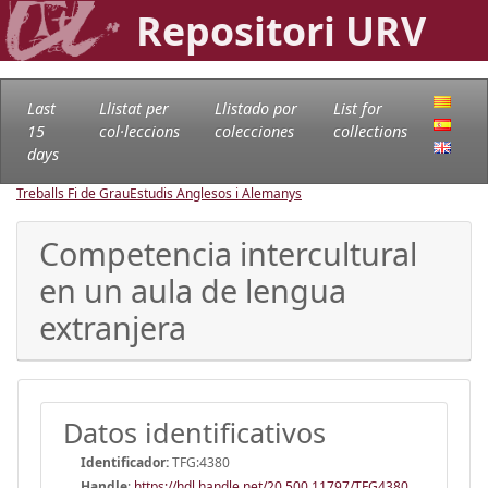
Repositori URV
Last
Llistat per
Llistado por
List for
15
col·leccions
colecciones
collections
days
Treballs Fi de Grau
Estudis Anglesos i Alemanys
Competencia intercultural
en un aula de lengua
extranjera
Datos identificativos
Identificador:
TFG:4380
Handle
:
https://hdl.handle.net/20.500.11797/TFG4380