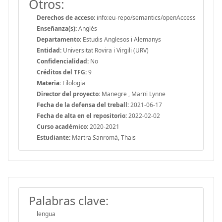
Otros:
Derechos de acceso:
info:eu-repo/semantics/openAccess
Enseñanza(s):
Anglès
Departamento:
Estudis Anglesos i Alemanys
Entidad:
Universitat Rovira i Virgili (URV)
Confidencialidad:
No
Créditos del TFG:
9
Materia:
Filologia
Director del proyecto:
Manegre , Marni Lynne
Fecha de la defensa del treball:
2021-06-17
Fecha de alta en el repositorio:
2022-02-02
Curso académico:
2020-2021
Estudiante:
Martra Sanromà, Thais
Palabras clave:
lengua