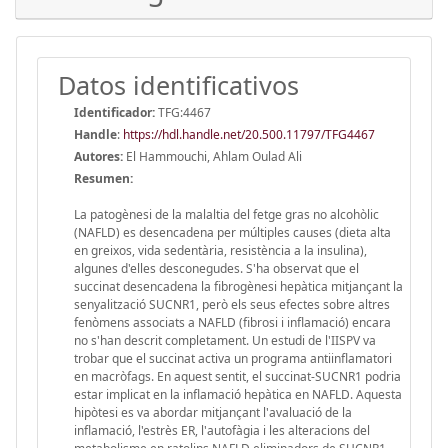
Datos identificativos
Identificador:
TFG:4467
Handle
:
https://hdl.handle.net/20.500.11797/TFG4467
Autores:
El Hammouchi, Ahlam Oulad Ali
Resumen:
La patogènesi de la malaltia del fetge gras no alcohòlic
(NAFLD) es desencadena per múltiples causes (dieta alta
en greixos, vida sedentària, resistència a la insulina),
algunes d'elles desconegudes. S'ha observat que el
succinat desencadena la fibrogènesi hepàtica mitjançant la
senyalització SUCNR1, però els seus efectes sobre altres
fenòmens associats a NAFLD (fibrosi i inflamació) encara
no s'han descrit completament. Un estudi de l'IISPV va
trobar que el succinat activa un programa antiinflamatori
en macròfags. En aquest sentit, el succinat-SUCNR1 podria
estar implicat en la inflamació hepàtica en NAFLD. Aquesta
hipòtesi es va abordar mitjançant l'avaluació de la
inflamació, l'estrès ER, l'autofàgia i les alteracions del