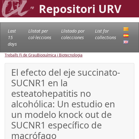
Repositori URV
Last
Llistat per
Llistado por
List for
15
col·leccions
colecciones
collections
days
Treballs Fi de Grau
Bioquímica i Biotecnologia
El efecto del eje succinato-
SUCNR1 en la
esteatohepatitis no
alcohólica: Un estudio en
un modelo knock out de
SUCNR1 específico de
macrófago