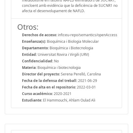
metabolisme en ratolins NAFLD eliminadors de SUCNR1,
concloent amb evidència que la deficiència de SUCNR1 no
afecta el desenvolupament de NAFLD.
Otros:
Derechos de acceso:
info:eu-repo/semantics/openAccess
Enseñanza(s):
Bioquímica i Biologia Molecular
Departamento:
Bioquímica i Biotecnologia
Entidad:
Universitat Rovira i Virgili (URV)
Confidencialidad:
No
Materia:
Bioquímica i biotecnologia
Director del proyecto:
Serena Perelló, Carolina
Fecha de la defensa del treball:
2021-06-29
Fecha de alta en el repositorio:
2022-03-01
Curso académico:
2020-2021
Estudiante:
El Hammouchi, Ahlam Oulad Ali