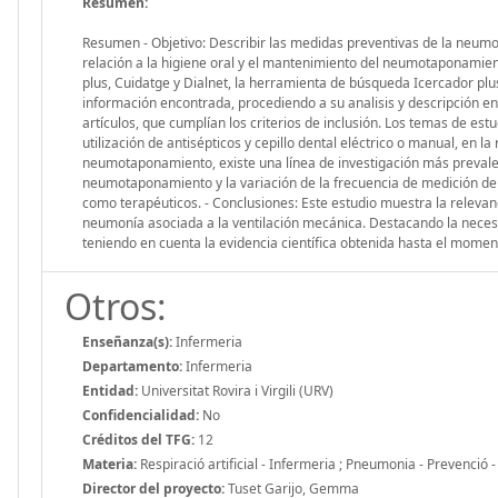
Resumen:
Resumen - Objetivo: Describir las medidas preventivas de la neumoní
relación a la higiene oral y el mantenimiento del neumotaponamient
plus, Cuidatge y Dialnet, la herramienta de búsqueda Icercador plus, 
información encontrada, procediendo a su analisis y descripción en 
artículos, que cumplían los criterios de inclusión. Los temas de est
utilización de antisépticos y cepillo dental eléctrico o manual, en l
neumotaponamiento, existe una línea de investigación más prevalente
neumotaponamiento y la variación de la frecuencia de medición de é
como terapéuticos. - Conclusiones: Este estudio muestra la relevanc
neumonía asociada a la ventilación mecánica. Destacando la necesi
teniendo en cuenta la evidencia científica obtenida hasta el momen
Otros:
Enseñanza(s):
Infermeria
Departamento:
Infermeria
Entidad:
Universitat Rovira i Virgili (URV)
Confidencialidad:
No
Créditos del TFG:
12
Materia:
Respiració artificial - Infermeria ; Pneumonia - Prevenció 
Director del proyecto:
Tuset Garijo, Gemma