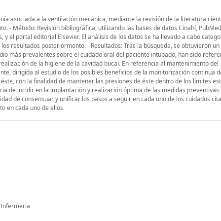
a asociada a la ventilación mecánica, mediante la revisión de la literatura cientí
o. - Método: Revisión bibliográfica, utilizando las bases de datos Cinahl, PubMe
y el portal editorial Elsevier. El análisis de los datos se ha llevado a cabo categ
los resultados posteriormente. - Resultados: Tras la búsqueda, se obtuvieron un 
udio más prevalentes sobre el cuidado oral del paciente intubado, han sido refere
a realización de la higiene de la cavidad bucal. En referencia al mantenimiento del
, dirigida al estudio de los posibles beneficios de la monitorización continua d
ste, con la finalidad de mantener las presiones de éste dentro de los límites es
ia de incidir en la implantación y realización óptima de las medidas preventivas 
dad de consensuar y unificar los pasos a seguir en cada uno de los cuidados cit
to en cada uno de ellos.
- Infermeria