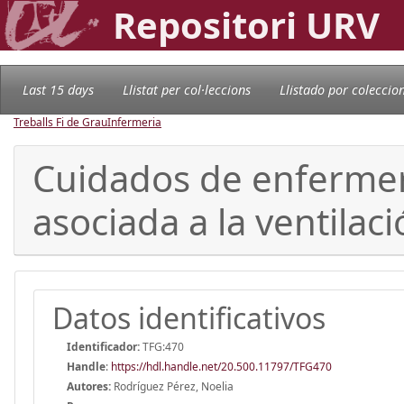
Repositori URV
Last 15 days
Llistat per col·leccions
Llistado por coleccio
Treballs Fi de Grau
Infermeria
Cuidados de enfermer
asociada a la ventilac
Datos identificativos
Identificador:
TFG:470
Handle
:
https://hdl.handle.net/20.500.11797/TFG470
Autores:
Rodríguez Pérez, Noelia