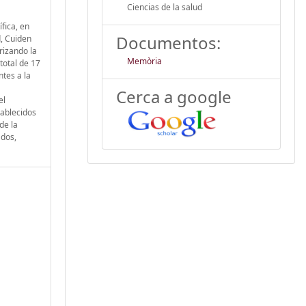
Ciencias de la salud
fica, en
Documentos:
d, Cuiden
orizando la
Memòria
total de 17
ntes a la
Cerca a google
el
tablecidos
de la
ados,