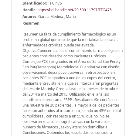
Identificador:
TFG:475
Handle
:
https://hdl.handle.net/20.500.11797/TFG475
Autores:
García Medina , María
Resumen:
Resumen La falta de cumplimiento farmacológico es un
problema global que impide que la mortalidad asociada a
enfermedades crónicas pueda ser evitada.
Objetivo:Conocer cual es el cumplimiento farmacológico en
pacientes considerados como Pacientes Crónicos
Complejos(PCC) asignados en el Área de Salud San Pere y
San Pau(Tarragona) Metodología:.Cuantitativa con diseño
observacional, descriptivo,trasversal, retrospectivo, en
pacientes PCC asignados a uno de los cupos del centro,
mediante entrevista, en la que se intercalaron preguntas
del test de Morinky-Green durante los meses de octubre
del 2014 a marzo del 2015. Utilizando en el análisis
estadístico el programa PSPP . Resultados :Se contó con
una muestra de 20 pacientes, la mayoría de los pacientes
no están adheridos al tratamiento, siendo un 45% del total
cumplidores , con respecto a un 55%, que no. No se
observaron relaciones significatívas con la variables ,
número de fármacos , sexo y atención domiciliaria .
Conclusiones: Obtenidos los resultados, se considera