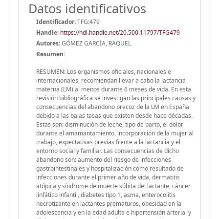
Datos identificativos
Identificador:
TFG:479
Handle
:
https://hdl.handle.net/20.500.11797/TFG479
Autores:
GÓMEZ GARCÍA, RAQUEL
Resumen:
RESUMEN: Los organismos oficiales, nacionales e
internacionales, recomiendan llevar a cabo la lactancia
materna (LM) al menos durante 6 meses de vida. En esta
revisión bibliográfica se investigan las principales causas y
consecuencias del abandono precoz de la LM en España
debido a las bajas tasas que existen desde hace décadas.
Estas son: disminución de leche, tipo de parto, el dolor
durante el amamantamiento, incorporación de la mujer al
trabajo, expectativas previas frente a la lactancia y el
entorno social y familiar. Las consecuencias de dicho
abandono son: aumento del riesgo de infecciones
gastrointestinales y hospitalización como resultado de
infecciones durante el primer año de vida, dermatitis
atópica y síndrome de muerte súbita del lactante, cáncer
linfático infantil, diabetes tipo 1, asma, enterocolitis
necrotizante en lactantes prematuros, obesidad en la
adolescencia y en la edad adulta e hipertensión arterial y