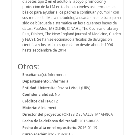
diabetes tipo 2 en el adulto. El apoyo, promoción y
protección de la LM en todos los niveles asistenciales es
básico para ayudar a los padres a continuar y cumplir con
sus metas de LM. La metodología usada en este trabajo ha
sido de búsqueda sistemática en las siguientes bases de
datos: PubMed, MEDLINE, CINAHL, The Cochrane Library
Plus, Dialnet, The New England Journal of Medicine, Cuiden
y FECYT. Se han seleccionado artículos de divulgación
científica y los artículos que datan desde abril de 1996
hasta septiembre de 2014
Otros:
Enseñanza(s):
Infermeria
Departamento:
Infermeria
Entidad:
Universitat Rovira i Virgili (URV)
Confidencialidad:
No
Créditos del TFG:
12
Materia:
Alletament
Director del proyecto:
FORTES DEL VALLE, Mª AFRICA
Fecha de la defensa del treball:
2015-08-06
Fecha de alta en el repositorio:
2016-01-19
Curso académico:
2014-2015