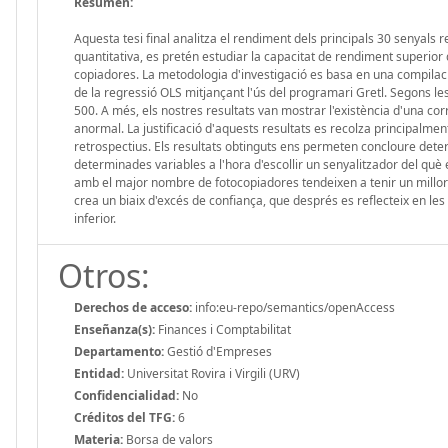
Resumen:
Aquesta tesi final analitza el rendiment dels principals 30 senyals
quantitativa, es pretén estudiar la capacitat de rendiment superio
copiadores. La metodologia d'investigació es basa en una compilació
de la regressió OLS mitjançant l'ús del programari Gretl. Segons les 
500. A més, els nostres resultats van mostrar l'existència d'una co
anormal. La justificació d'aquests resultats es recolza principalmen
retrospectius. Els resultats obtinguts ens permeten concloure dete
determinades variables a l'hora d'escollir un senyalitzador del què
amb el major nombre de fotocopiadores tendeixen a tenir un millor
crea un biaix d'excés de confiança, que després es reflecteix en l
inferior.
Otros:
Derechos de acceso:
info:eu-repo/semantics/openAccess
Enseñanza(s):
Finances i Comptabilitat
Departamento:
Gestió d'Empreses
Entidad:
Universitat Rovira i Virgili (URV)
Confidencialidad:
No
Créditos del TFG:
6
Materia:
Borsa de valors