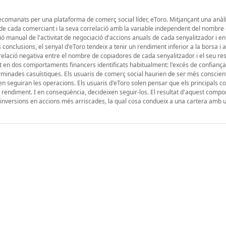
 recomanats per una plataforma de comerç social líder, eToro. Mitjançant una anàli
r de cada comerciant i la seva correlació amb la variable independent del nombre
 manual de l'activitat de negociació d'accions anuals de cada senyalitzador i en 
conclusions, el senyal d'eToro tendeix a tenir un rendiment inferior a la borsa i 
rrelació negativa entre el nombre de copiadores de cada senyalitzador i el seu res
t en dos comportaments financers identificats habitualment: l'excés de confiança 
rminades casuístiques. Els usuaris de comerç social haurien de ser més conscien
 en seguiran les operacions. Els usuaris d'eToro solen pensar que els principals 
 rendiment. I en conseqüència, decideixen seguir-los. El resultat d'aquest comp
es inversions en accions més arriscades, la qual cosa condueix a una cartera amb