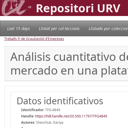
Repositori URV
Last 15 days
Llistat per col·leccions
Llistado por coleccio
Treballs Fi de Grau
Gestió d'Empreses
Análisis cuantitativo 
mercado en una plataf
Datos identificativos
Identificador:
TFG:4849
Handle
:
https://hdl.handle.net/20.500.11797/TFG4849
Autores:
Shevchuk, Dariya