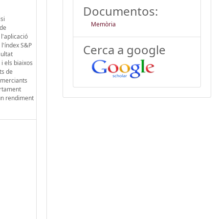
Documentos:
si
Memòria
 de
l'aplicació
a l'índex S&P
Cerca a google
ultat
i els biaixos
ts de
comerciants
ortament
 un rendiment