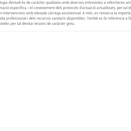
dologia d’estudi és de caràcter qualitatiu amb diverses entrevistes a infermeres a
ció específica, i el coneixement dels protocols d’actuació actualitzats, per tal d
n intervencions amb elevada càrrega assistencial. A més, es remarca la importà
a professional i dels recursos sanitaris disponibles. També es fa referència a l’
ller, per tal d’evitar lesions de caràcter greu.