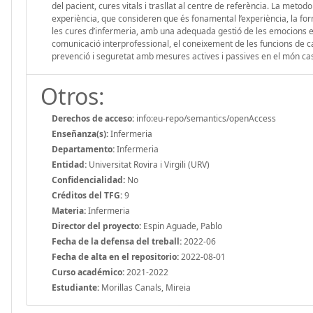
del pacient, cures vitals i trasllat al centre de referència. La meto
experiència, que consideren que és fonamental l’experiència, la forma
les cures d’infermeria, amb una adequada gestió de les emocions e
comunicació interprofessional, el coneixement de les funcions de cad
prevenció i seguretat amb mesures actives i passives en el món caste
Otros:
Derechos de acceso:
info:eu-repo/semantics/openAccess
Enseñanza(s):
Infermeria
Departamento:
Infermeria
Entidad:
Universitat Rovira i Virgili (URV)
Confidencialidad:
No
Créditos del TFG:
9
Materia:
Infermeria
Director del proyecto:
Espin Aguade, Pablo
Fecha de la defensa del treball:
2022-06
Fecha de alta en el repositorio:
2022-08-01
Curso académico:
2021-2022
Estudiante:
Morillas Canals, Mireia