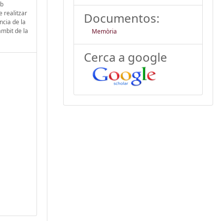
mb
e realitzar
Documentos:
ncia de la
àmbit de la
Memòria
Cerca a google