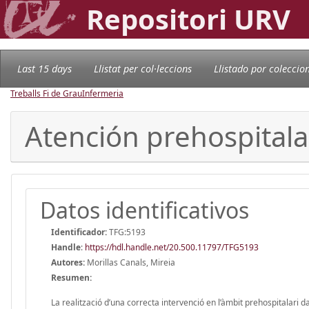
Repositori URV
Last 15 days
Llistat per col·leccions
Llistado por coleccio
Treballs Fi de Grau
Infermeria
Atención prehospitalar
Datos identificativos
Identificador:
TFG:5193
Handle
:
https://hdl.handle.net/20.500.11797/TFG5193
Autores:
Morillas Canals, Mireia
Resumen:
La realització d’una correcta intervenció en l’àmbit prehospitalari da