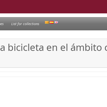
nes
List for collections
la bicicleta en el ámbito