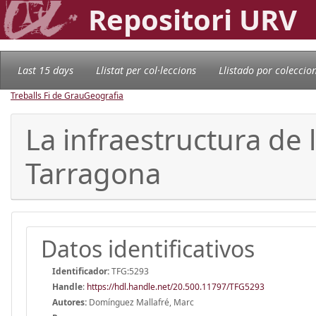
Repositori URV
Last 15 days
Llistat per col·leccions
Llistado por coleccio
Treballs Fi de Grau
Geografia
La infraestructura de 
Tarragona
Datos identificativos
Identificador:
TFG:5293
Handle
:
https://hdl.handle.net/20.500.11797/TFG5293
Autores:
Domínguez Mallafré, Marc