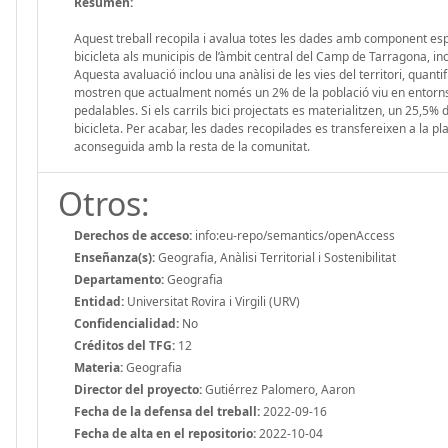
Resumen:
Aquest treball recopila i avalua totes les dades amb component espa
bicicleta als municipis de l’àmbit central del Camp de Tarragona, inc
Aquesta avaluació inclou una anàlisi de les vies del territori, quantif
mostren que actualment només un 2% de la població viu en entorns
pedalables. Si els carrils bici projectats es materialitzen, un 25,5% 
bicicleta. Per acabar, les dades recopilades es transfereixen a la 
aconseguida amb la resta de la comunitat.
Otros:
Derechos de acceso:
info:eu-repo/semantics/openAccess
Enseñanza(s):
Geografia, Anàlisi Territorial i Sostenibilitat
Departamento:
Geografia
Entidad:
Universitat Rovira i Virgili (URV)
Confidencialidad:
No
Créditos del TFG:
12
Materia:
Geografia
Director del proyecto:
Gutiérrez Palomero, Aaron
Fecha de la defensa del treball:
2022-09-16
Fecha de alta en el repositorio:
2022-10-04