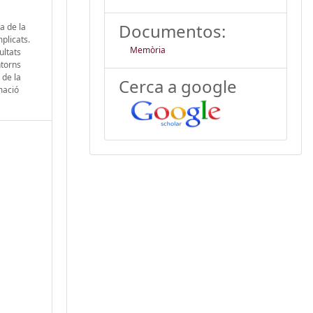
Documentos:
a de la
plicats.
Memòria
ultats
ntorns
 de la
Cerca a google
mació