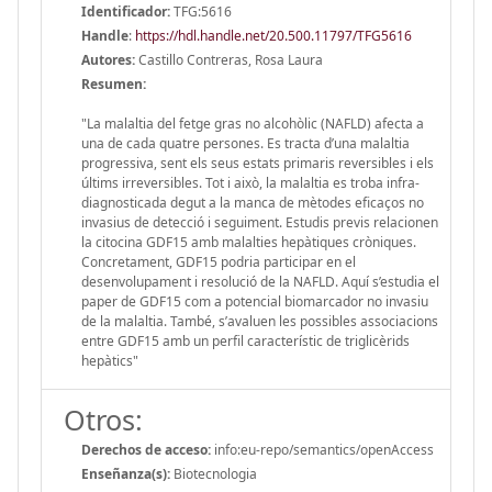
Identificador:
TFG:5616
Handle
:
https://hdl.handle.net/20.500.11797/TFG5616
Autores:
Castillo Contreras, Rosa Laura
Resumen:
"La malaltia del fetge gras no alcohòlic (NAFLD) afecta a
una de cada quatre persones. Es tracta d’una malaltia
progressiva, sent els seus estats primaris reversibles i els
últims irreversibles. Tot i això, la malaltia es troba infra-
diagnosticada degut a la manca de mètodes eficaços no
invasius de detecció i seguiment. Estudis previs relacionen
la citocina GDF15 amb malalties hepàtiques cròniques.
Concretament, GDF15 podria participar en el
desenvolupament i resolució de la NAFLD. Aquí s’estudia el
paper de GDF15 com a potencial biomarcador no invasiu
de la malaltia. També, s’avaluen les possibles associacions
entre GDF15 amb un perfil característic de triglicèrids
hepàtics"
Otros:
Derechos de acceso:
info:eu-repo/semantics/openAccess
Enseñanza(s):
Biotecnologia