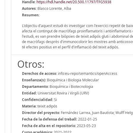
Handle
:
https://hdl.handle.net/20.500.11797/TFG5938
Autores:
Blasco Lorente, Alba
Resumen:
L'objectiu d'aquest estudi és investigar com l'exercici repetit de b
afecta el contingut de macròfags proinflamatoris i antiinflamatoris d
l'estudi, es van prendre biòpsies de teixit adipós gluti i abdominal 
de macròfags després d'immunocolorir les mostres amb anticossos p
té efectes positius en el perfil d'inflamació del teixit adipós.
Otros:
Derechos de acceso:
info:eu-repo/semantics/openAccess
Enseñanza(s):
Bioquímica i Biologia Molecular
Departamento:
Bioquímica i Biotecnologia
Entidad:
Universitat Rovira i Virgili (URV)
Confidencialidad:
Si
Materia:
teixit adipós
Director del proyecto:
Fernández Larrea, Juan Bautista; Wulff Helg
Fecha de la defensa del treball:
2022-01-25
Fecha de alta en el repositorio:
2023-05-23
Curso académico:
2021-2022