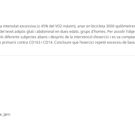
aixa intensitat excessiva (± 45% del VO2 màxim), anar en bicicleta 3000 quilòmetres
el teixit adipós gluti i abdominal en dues edats. grups d'homes. Per assolir l'obje
dels diferents subjectes abans i després de la intervenció d'exercici i es va compt
rimaris contra CD163 i CD14. Concloure que l'exercici repetit excessiu de baixa
e, Jørn