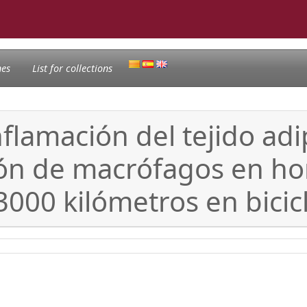
nes
List for collections
inflamación del tejido a
ación de macrófagos en h
3000 kilómetros en bicic