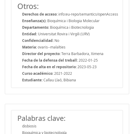
Otros:
Derechos de acceso:
info:eu-repo/semantics/openAccess
Enseñanza(s):
Bioquímica i Biologia Molecular
Departamento:
Bioquímica i Biotecnologia
Entidad:
Universitat Rovira i Virgili (URV)
Confidencialidad:
No
Materia:
ovaris--malalties
Director del proyecto:
Terra Barbadora, Ximena
Fecha de la defensa del treball:
2022-01-25
Fecha de alta en el repositorio:
2023-05-23
Curso académico:
2021-2022
Estudiante:
Callau Llaó, Bibiana
Palabras clave:
disbiosis
Bioquímica y biotecnología