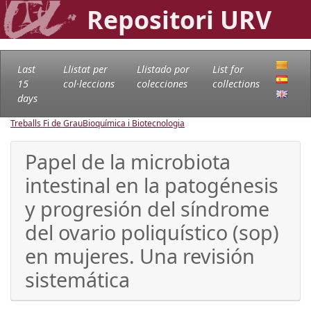
Repositori URV
Last
Llistat per
Llistado por
List for
15
col·leccions
colecciones
collections
days
Treballs Fi de Grau
Bioquímica i Biotecnologia
Papel de la microbiota
intestinal en la patogénesis
y progresión del síndrome
del ovario poliquístico (sop)
en mujeres. Una revisión
sistemática