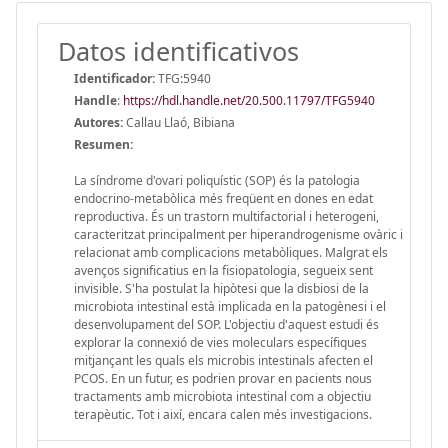
Datos identificativos
Identificador:
TFG:5940
Handle
:
https://hdl.handle.net/20.500.11797/TFG5940
Autores:
Callau Llaó, Bibiana
Resumen:
La síndrome d'ovari poliquístic (SOP) és la patologia
endocrino-metabòlica més freqüent en dones en edat
reproductiva. És un trastorn multifactorial i heterogeni,
caracteritzat principalment per hiperandrogenisme ovàric i
relacionat amb complicacions metabòliques. Malgrat els
avenços significatius en la fisiopatologia, segueix sent
invisible. S'ha postulat la hipòtesi que la disbiosi de la
microbiota intestinal està implicada en la patogènesi i el
desenvolupament del SOP. L'objectiu d'aquest estudi és
explorar la connexió de vies moleculars específiques
mitjançant les quals els microbis intestinals afecten el
PCOS. En un futur, es podrien provar en pacients nous
tractaments amb microbiota intestinal com a objectiu
terapèutic. Tot i així, encara calen més investigacions.