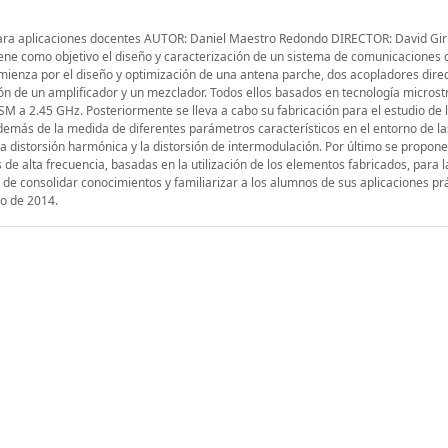
 para aplicaciones docentes AUTOR: Daniel Maestro Redondo DIRECTOR: David Gir
ene como objetivo el diseño y caracterización de un sistema de comunicaciones 
omienza por el diseño y optimización de una antena parche, dos acopladores dire
ón de un amplificador y un mezclador. Todos ellos basados en tecnología microstr
M a 2.45 GHz. Posteriormente se lleva a cabo su fabricación para el estudio de 
emás de la medida de diferentes parámetros característicos en el entorno de la
la distorsión harmónica y la distorsión de intermodulación. Por último se propon
de alta frecuencia, basadas en la utilización de los elementos fabricados, para l
d de consolidar conocimientos y familiarizar a los alumnos de sus aplicaciones prá
io de 2014.