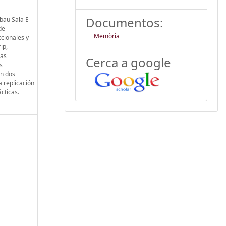
Documentos:
bau Sala E-
de
Memòria
ccionales y
ip,
las
Cerca a google
s
en dos
a replicación
cticas.