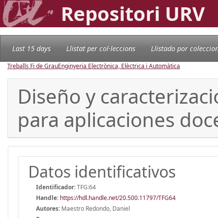
Repositori URV
Last 15 days
Llistat per col·leccions
Llistado por coleccio
Treballs Fi de Grau
Enginyeria Electrònica, Elèctrica i Automàtica
Diseño y caracterizac
para aplicaciones doc
Datos identificativos
Identificador:
TFG:64
Handle
:
https://hdl.handle.net/20.500.11797/TFG64
Autores:
Maestro Redondo, Daniel