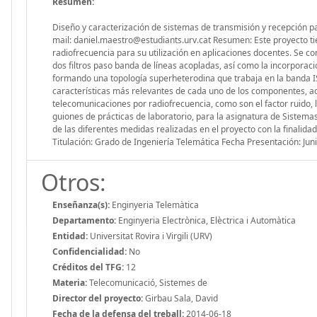
Resumen:
Diseño y caracterización de sistemas de transmisión y recepción
mail: daniel.maestro@estudiants.urv.cat Resumen: Este proyecto ti
radiofrecuencia para su utilización en aplicaciones docentes. Se c
dos filtros paso banda de líneas acopladas, así como la incorporaci
formando una topología superheterodina que trabaja en la banda IS
características más relevantes de cada uno de los componentes, ad
telecomunicaciones por radiofrecuencia, como son el factor ruido, 
guiones de prácticas de laboratorio, para la asignatura de Sistemas 
de las diferentes medidas realizadas en el proyecto con la finalida
Titulación: Grado de Ingeniería Telemática Fecha Presentación: Jun
Otros:
Enseñanza(s):
Enginyeria Telemàtica
Departamento:
Enginyeria Electrònica, Elèctrica i Automàtica
Entidad:
Universitat Rovira i Virgili (URV)
Confidencialidad:
No
Créditos del TFG:
12
Materia:
Telecomunicació, Sistemes de
Director del proyecto:
Girbau Sala, David
Fecha de la defensa del treball:
2014-06-18