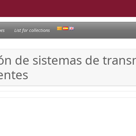
nes
List for collections
ión de sistemas de trans
entes