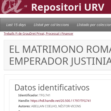
Repositori URV
Last 15 days
Llistat per col·leccions
Llistado por coleccio
Treballs Fi de Grau
Dret Privat, Processal i Financer
EL MATRIMONO ROMA
EMPERADOR JUSTINI
Datos identificativos
Identificador:
TFG:741
Handle
:
https://hdl.handle.net/20.500.11797/TFG741
Autores:
ABELLAN COELHO, NÉSTOR-VICENS