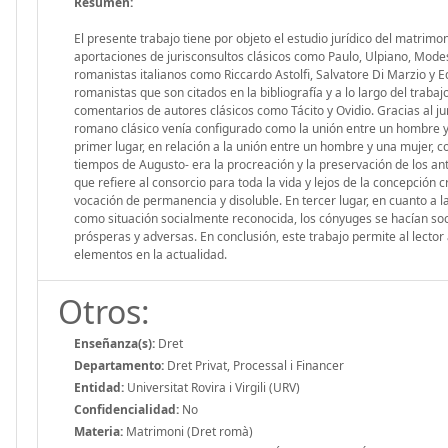
Resumen:
El presente trabajo tiene por objeto el estudio jurídico del matrimo
aportaciones de jurisconsultos clásicos como Paulo, Ulpiano, Modest
romanistas italianos como Riccardo Astolfi, Salvatore Di Marzio y
romanistas que son citados en la bibliografía y a lo largo del traba
comentarios de autores clásicos como Tácito y Ovidio. Gracias al 
romano clásico venía configurado como la unión entre un hombre y
primer lugar, en relación a la unión entre un hombre y una mujer, 
tiempos de Augusto- era la procreación y la preservación de los an
que refiere al consorcio para toda la vida y lejos de la concepción
vocación de permanencia y disoluble. En tercer lugar, en cuanto a
como situación socialmente reconocida, los cónyuges se hacían socio
prósperas y adversas. En conclusión, este trabajo permite al lector 
elementos en la actualidad.
Otros:
Enseñanza(s):
Dret
Departamento:
Dret Privat, Processal i Financer
Entidad:
Universitat Rovira i Virgili (URV)
Confidencialidad:
No
Materia:
Matrimoni (Dret romà)