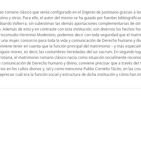
nio romano clásico que venía configurado en el Digesto de Justiniano gracias a la
ino y otros. Para ello, el autor del mismo se ha guiado por fuentes bibliográfica
 Edoardo Volterra, sin subestimar las demás aportaciones complementarias de otr
jo. Además de esto y en contraste con esta institución, son diversos los hechos his
jurisconsulto Herennio Modestino, podemos decir con toda seguridad que el matr
 una mujer, consorcio para toda la vida y comunicación de Derecho humano y div
conviene tener en cuenta que la función principal del matrimonio – y más especia
tiguos mores, es decir, las costumbres heredadas del ius sacrum. En segundo luga
 cristiana, el matrimonio romano clásico nacía como situación socialmente recono
 la comunicación de Derecho humano y divino, conviene precisar que a través del
s en los cultos divinos y, tal y como menciona Publio Cornelio Tácito, en las cos
apreciar cuál era la función social y estructura de dicha institución y cómo han in