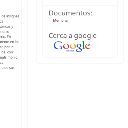
Documentos:
s
s de insignes
Memòria
os
tóricos y
imonio
Cerca a google
ino. En
lmente en los
r, por lo
cida, con
 matrimonio,
as
fluido sus