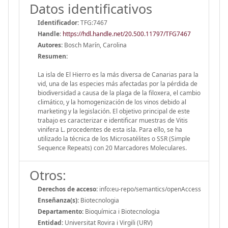
Datos identificativos
Identificador:
TFG:7467
Handle
:
https://hdl.handle.net/20.500.11797/TFG7467
Autores:
Bosch Marín, Carolina
Resumen:
La isla de El Hierro es la más diversa de Canarias para la
vid, una de las especies más afectadas por la pérdida de
biodiversidad a causa de la plaga de la filoxera, el cambio
climático, y la homogenización de los vinos debido al
marketing y la legislación. El objetivo principal de este
trabajo es caracterizar e identificar muestras de Vitis
vinifera L. procedentes de esta isla. Para ello, se ha
utilizado la técnica de los Microsatélites o SSR (Simple
Sequence Repeats) con 20 Marcadores Moleculares.
Otros:
Derechos de acceso:
info:eu-repo/semantics/openAccess
Enseñanza(s):
Biotecnologia
Departamento:
Bioquímica i Biotecnologia
Entidad:
Universitat Rovira i Virgili (URV)