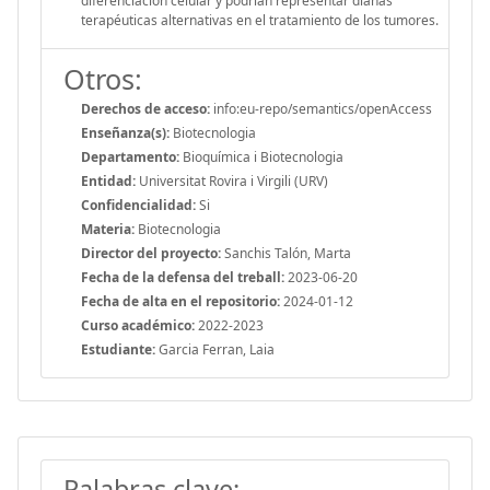
diferenciación celular y podrían representar dianas
terapéuticas alternativas en el tratamiento de los tumores.
Otros:
Derechos de acceso:
info:eu-repo/semantics/openAccess
Enseñanza(s):
Biotecnologia
Departamento:
Bioquímica i Biotecnologia
Entidad:
Universitat Rovira i Virgili (URV)
Confidencialidad:
Si
Materia:
Biotecnologia
Director del proyecto:
Sanchis Talón, Marta
Fecha de la defensa del treball:
2023-06-20
Fecha de alta en el repositorio:
2024-01-12
Curso académico:
2022-2023
Estudiante:
Garcia Ferran, Laia
Palabras clave: