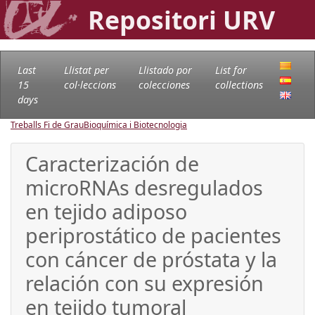
Repositori URV
Last
Llistat per
Llistado por
List for
15
col·leccions
colecciones
collections
days
Treballs Fi de Grau
Bioquímica i Biotecnologia
Caracterización de
microRNAs desregulados
en tejido adiposo
periprostático de pacientes
con cáncer de próstata y la
relación con su expresión
en tejido tumoral