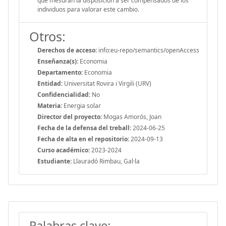
que mesuran la disposición a ser compensados de los
individuos para valorar este cambio.
Otros:
Derechos de acceso:
info:eu-repo/semantics/openAccess
Enseñanza(s):
Economia
Departamento:
Economia
Entidad:
Universitat Rovira i Virgili (URV)
Confidencialidad:
No
Materia:
Energia solar
Director del proyecto:
Mogas Amorós, Joan
Fecha de la defensa del treball:
2024-06-25
Fecha de alta en el repositorio:
2024-09-13
Curso académico:
2023-2024
Estudiante:
Llauradó Rimbau, Gal·la
Palabras clave: