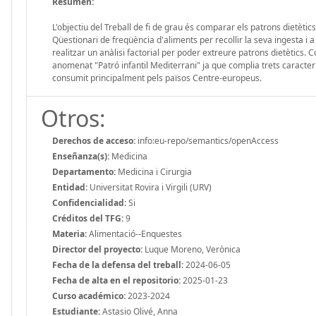
Resumen:
L'objectiu del Treball de fi de grau és comparar els patrons dietètic
Qüestionari de freqüència d'aliments per recollir la seva ingesta i
realitzar un anàlisi factorial per poder extreure patrons dietètics. 
anomenat "Patró infantil Mediterrani" ja que complia trets caracter
consumit principalment pels països Centre-europeus.
Otros:
Derechos de acceso:
info:eu-repo/semantics/openAccess
Enseñanza(s):
Medicina
Departamento:
Medicina i Cirurgia
Entidad:
Universitat Rovira i Virgili (URV)
Confidencialidad:
Si
Créditos del TFG:
9
Materia:
Alimentació--Enquestes
Director del proyecto:
Luque Moreno, Verònica
Fecha de la defensa del treball:
2024-06-05
Fecha de alta en el repositorio:
2025-01-23
Curso académico:
2023-2024
Estudiante:
Astasio Olivé, Anna