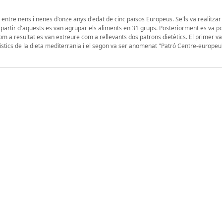
s entre nens i nenes d'onze anys d'edat de cinc països Europeus. Se'ls va realitzar
 a partir d'aquests es van agrupar els aliments en 31 grups. Posteriorment es va p
Com a resultat es van extreure com a rellevants dos patrons dietètics. El primer va
istics de la dieta mediterrania i el segon va ser anomenat "Patró Centre-europeu