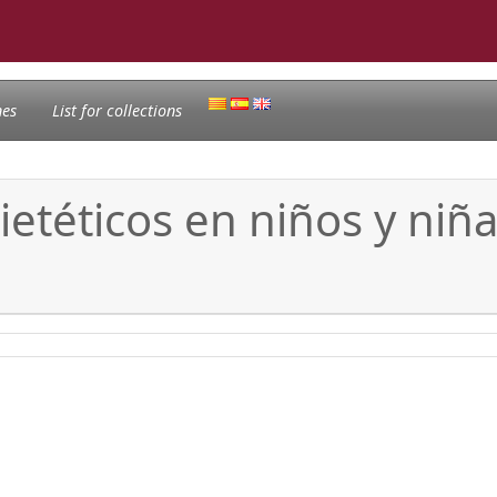
nes
List for collections
dietéticos en niños y ni