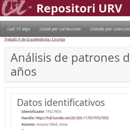
Repositori URV
Last 15 days
Llistat per col·leccions
Llistado por coleccio
Treballs Fi de Grau
Medicina i Cirurgia
Análisis de patrones 
años
Datos identificativos
Identificador:
TFG:7955
Handle
:
https://hdl.handle.net/20.500.11797/TFG7955
Autores:
Astasio Olivé, Anna