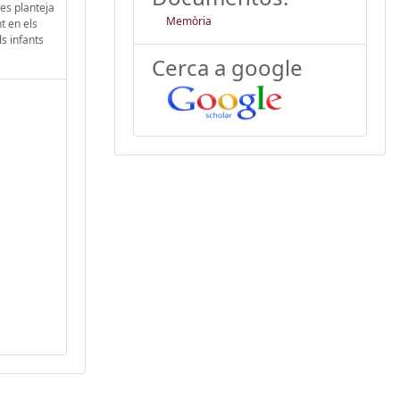
 es planteja
Memòria
t en els
ls infants
Cerca a google