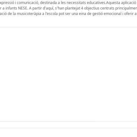
expressió i comunicació, destinada a les necessitats educatives.Aquesta aplicació
r a infants NESE. A partir d'aquí, s'han plantejat 4 objectius centrats principalmen
ció de la musicoteràpia a l'escola pot ser una eina de gestió emocional i oferir a