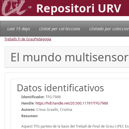
Repositori URV
Last 15 days
Llistat per col·leccions
Llistado por coleccio
Treballs Fi de Grau
Pedagogia
El mundo multisensori
Datos identificativos
Identificador:
TFG:7988
Handle
:
https://hdl.handle.net/20.500.11797/TFG7988
Autores:
Creus Graells, Cristina
Resumen:
Aquest TFG parteix de la base del Treball de Final de Grau I (PEC Es