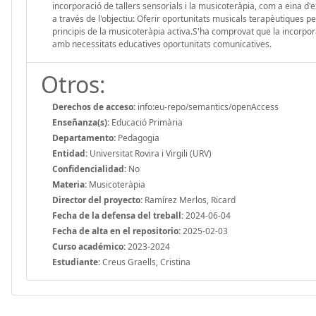
incorporació de tallers sensorials i la musicoteràpia, com a eina d'
a través de l'objectiu: Oferir oportunitats musicals terapèutiques pe
principis de la musicoteràpia activa.S'ha comprovat que la incorpora
amb necessitats educatives oportunitats comunicatives.
Otros:
Derechos de acceso:
info:eu-repo/semantics/openAccess
Enseñanza(s):
Educació Primària
Departamento:
Pedagogia
Entidad:
Universitat Rovira i Virgili (URV)
Confidencialidad:
No
Materia:
Musicoteràpia
Director del proyecto:
Ramírez Merlos, Ricard
Fecha de la defensa del treball:
2024-06-04
Fecha de alta en el repositorio:
2025-02-03
Curso académico:
2023-2024
Estudiante:
Creus Graells, Cristina