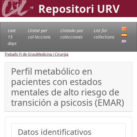
Repositori URV
Last
Llistat per
Llistado por
List for
15
col·leccions
colecciones
collections
days
Treballs Fi de Grau
Medicina i Cirurgia
Perfil metabólico en
pacientes con estados
mentales de alto riesgo de
transición a psicosis (EMAR)
Datos identificativos