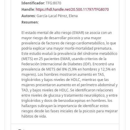
Identificador:
TFG:8070
Handle
:
https://hdl.handle.net/20.500.11797/TFG8070
Autores:
García-Lacal Pérez, Elena
Resumen:
El estado mental de alto riesgo (EMAR) se asocia con un
mayor riesgo de desarrollar psicosis y una mayor
prevalencia de factores de riesgo cardiometabólico, lo que
podría explicar una mayor morbi-mortalidad prematura.
Este estudio evaluó la prevalencia del síndrome metabólico
(METS) en 25 pacientes EMAR, usando criterios de la
Federación Internacional de Diabetes (IDF). Encontró una
prevalencia de METS del 8% (5,9% en hombres y 12,5% en
mujeres). Los hombres mostraron aumento en TAS,
triglicéridos y bajos niveles de HDLC, mientras que las
mujeres presentaron aumento en el perímetro abdominal y
TAD, y bajos niveles de HDLC. Se identificaron relaciones
entre niveles de glucosa y tratamiento neuroléptico, y entre
triglicéridos y dosis de benzodiacepinas en hombres. los
hallazgos subrayan la importancia de identificar estos
riesgos desde las fases iniciales de la psicosis para mejorar
hábitos de vida.