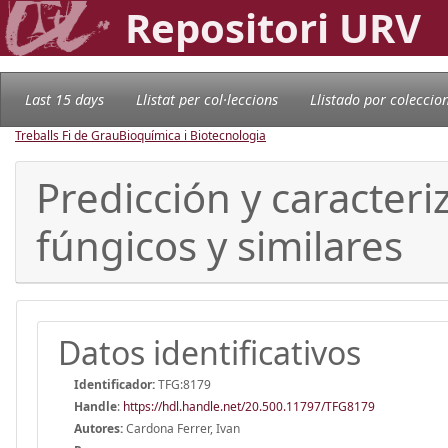
Repositori URV
Last 15 days
Llistat per col·leccions
Llistado por coleccio
Treballs Fi de Grau
Bioquímica i Biotecnologia
Predicción y caracter
fúngicos y similares
Datos identificativos
Identificador:
TFG:8179
Handle
:
https://hdl.handle.net/20.500.11797/TFG8179
Autores:
Cardona Ferrer, Ivan