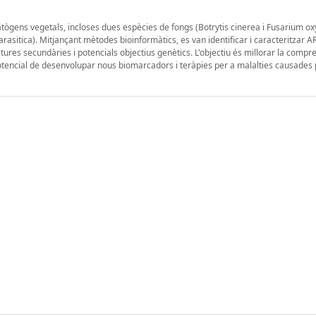
tògens vegetals, incloses dues espècies de fongs (Botrytis cinerea i Fusarium o
asitica). Mitjançant mètodes bioinformàtics, es van identificar i caracteritzar A
res secundàries i potencials objectius genètics. L'objectiu és millorar la compre
otencial de desenvolupar nous biomarcadors i teràpies per a malalties causades