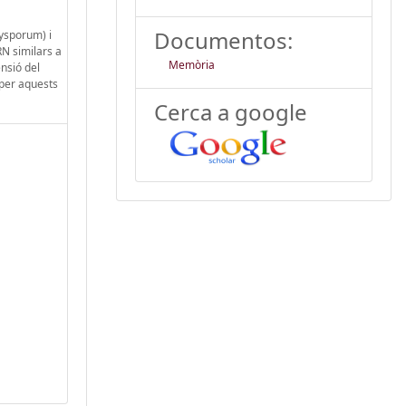
Documentos:
xysporum) i
RN similars a
Memòria
nsió del
 per aquests
Cerca a google