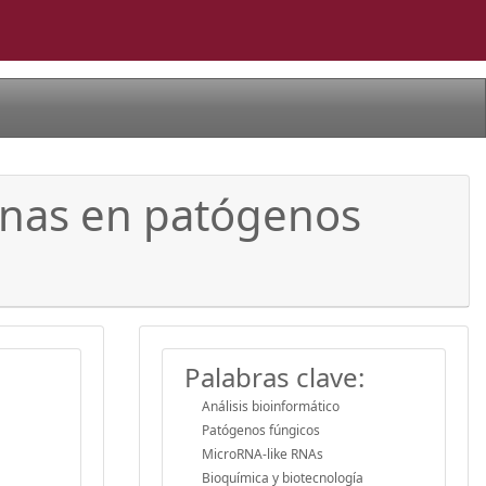
 rnas en patógenos
Palabras clave:
Análisis bioinformático
Patógenos fúngicos
MicroRNA-like RNAs
Bioquímica y biotecnología