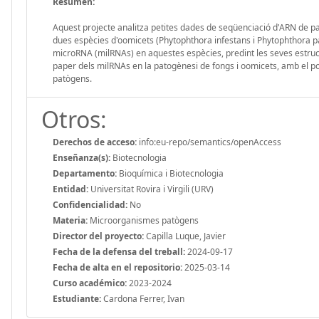
Resumen:
Aquest projecte analitza petites dades de seqüenciació d'ARN de pa
dues espècies d'oomicets (Phytophthora infestans i Phytophthora par
microRNA (milRNAs) en aquestes espècies, predint les seves estructu
paper dels milRNAs en la patogènesi de fongs i oomicets, amb el p
patògens.
Otros:
Derechos de acceso:
info:eu-repo/semantics/openAccess
Enseñanza(s):
Biotecnologia
Departamento:
Bioquímica i Biotecnologia
Entidad:
Universitat Rovira i Virgili (URV)
Confidencialidad:
No
Materia:
Microorganismes patògens
Director del proyecto:
Capilla Luque, Javier
Fecha de la defensa del treball:
2024-09-17
Fecha de alta en el repositorio:
2025-03-14
Curso académico:
2023-2024
Estudiante:
Cardona Ferrer, Ivan