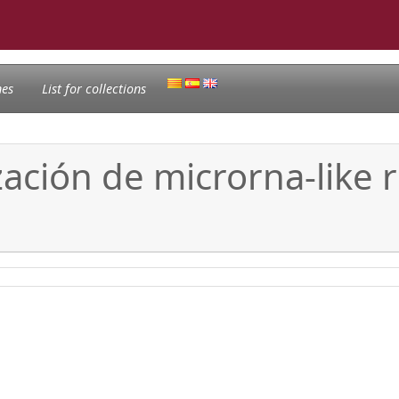
nes
List for collections
ización de microrna-like