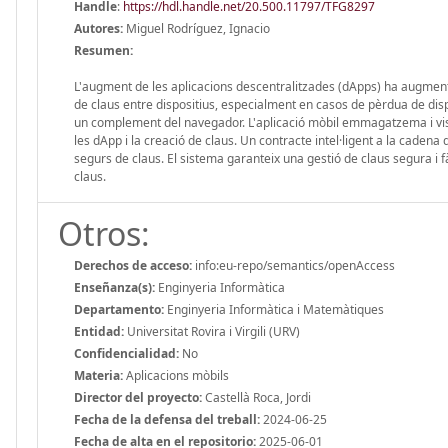
Handle
:
https://hdl.handle.net/20.500.11797/TFG8297
Autores:
Miguel Rodríguez, Ignacio
Resumen:
L'augment de les aplicacions descentralitzades (dApps) ha augmentat
de claus entre dispositius, especialment en casos de pèrdua de disp
un complement del navegador. L'aplicació mòbil emmagatzema i vis
les dApp i la creació de claus. Un contracte intel·ligent a la cadena
segurs de claus. El sistema garanteix una gestió de claus segura i 
claus.
Otros:
Derechos de acceso:
info:eu-repo/semantics/openAccess
Enseñanza(s):
Enginyeria Informàtica
Departamento:
Enginyeria Informàtica i Matemàtiques
Entidad:
Universitat Rovira i Virgili (URV)
Confidencialidad:
No
Materia:
Aplicacions mòbils
Director del proyecto:
Castellà Roca, Jordi
Fecha de la defensa del treball:
2024-06-25
Fecha de alta en el repositorio:
2025-06-01