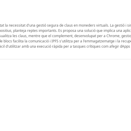
 la necessitat d'una gestió segura de claus en moneders virtuals. La gestió i si
ositius, planteja reptes importants. Es proposa una solució que implica una aplic
ualitza les claus, mentre que el complement, desenvolupat per a Chrome, gestio
 de blocs facilita la comunicació i IPFS s'utilitza per a l'emmagatzematge i la recu
fàcil d'utilitzar amb una execució ràpida per a tasques crítiques com afegir dApps